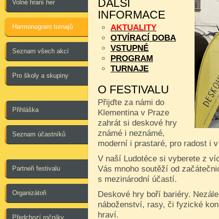
DALŠÍ
Volné hraní her
INFORMACE
Harmonogram turnajů
AKTUALITY
OTVÍRACÍ DOBA
VSTUPNÉ
Seznam všech akcí
PROGRAM
TURNAJE
Pro školy a skupiny
O FESTIVALU
Přijďte za námi do
Přihláška
Klementina v Praze
zahrát si deskové hry
známé i neznámé,
Seznam účastníků
moderní i prastaré, pro radost i 
V naší Ludotéce si vyberete z ví
Vás mnoho soutěží od začátečnic
Partneři festivalu
s mezinárodní účastí.
Organizátoři
Deskové hry boří bariéry. Nezále
náboženství, rasy, či fyzické kon
hraví.
Předchozí ročníky