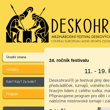
Úvodní strana
24. ročník festivalu
Aktuality
11. - 19
Deskohraní
je festival plný de
Ⓡ
Kde? Kdy? Za kolik?
předváděček, turnajů, volného hr
hravým lidem z celého světa, ma
Program
Připravujeme program pro děti i d
nabízíme mistrovské turnaje i za