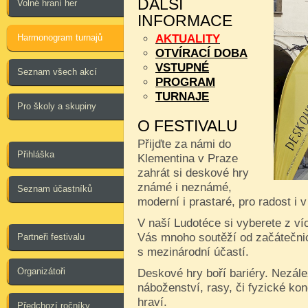
DALŠÍ
Volné hraní her
INFORMACE
Harmonogram turnajů
AKTUALITY
OTVÍRACÍ DOBA
VSTUPNÉ
Seznam všech akcí
PROGRAM
TURNAJE
Pro školy a skupiny
O FESTIVALU
Přijďte za námi do
Přihláška
Klementina v Praze
zahrát si deskové hry
známé i neznámé,
Seznam účastníků
moderní i prastaré, pro radost i 
V naší Ludotéce si vyberete z ví
Vás mnoho soutěží od začátečnic
Partneři festivalu
s mezinárodní účastí.
Organizátoři
Deskové hry boří bariéry. Nezále
náboženství, rasy, či fyzické kon
hraví.
Předchozí ročníky