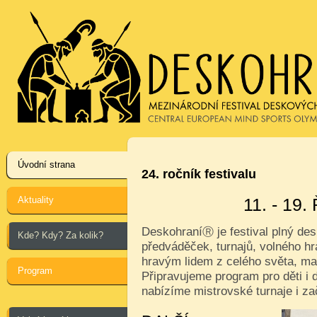
Úvodní strana
24. ročník festivalu
Aktuality
11. - 19
Deskohraní
je festival plný de
Ⓡ
Kde? Kdy? Za kolik?
předváděček, turnajů, volného hr
hravým lidem z celého světa, ma
Program
Připravujeme program pro děti i d
nabízíme mistrovské turnaje i za