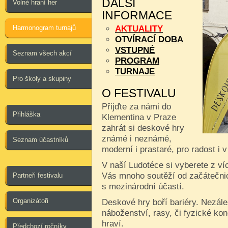
DALŠÍ
Volné hraní her
INFORMACE
Harmonogram turnajů
AKTUALITY
OTVÍRACÍ DOBA
VSTUPNÉ
Seznam všech akcí
PROGRAM
TURNAJE
Pro školy a skupiny
O FESTIVALU
Přijďte za námi do
Přihláška
Klementina v Praze
zahrát si deskové hry
známé i neznámé,
Seznam účastníků
moderní i prastaré, pro radost i 
V naší Ludotéce si vyberete z ví
Vás mnoho soutěží od začátečnic
Partneři festivalu
s mezinárodní účastí.
Organizátoři
Deskové hry boří bariéry. Nezále
náboženství, rasy, či fyzické kon
hraví.
Předchozí ročníky