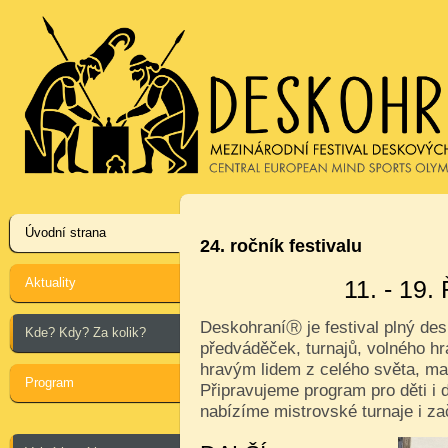
Úvodní strana
24. ročník festivalu
Aktuality
11. - 19
Deskohraní
je festival plný de
Ⓡ
Kde? Kdy? Za kolik?
předváděček, turnajů, volného hr
hravým lidem z celého světa, ma
Program
Připravujeme program pro děti i d
nabízíme mistrovské turnaje i za