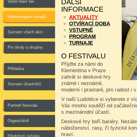
DALŠÍ
Volné hraní her
INFORMACE
Harmonogram turnajů
AKTUALITY
OTVÍRACÍ DOBA
VSTUPNÉ
Seznam všech akcí
PROGRAM
TURNAJE
Pro školy a skupiny
O FESTIVALU
Přijďte za námi do
Přihláška
Klementina v Praze
zahrát si deskové hry
známé i neznámé,
Seznam účastníků
moderní i prastaré, pro radost i 
V naší Ludotéce si vyberete z ví
Vás mnoho soutěží od začátečnic
Partneři festivalu
s mezinárodní účastí.
Organizátoři
Deskové hry boří bariéry. Nezále
náboženství, rasy, či fyzické kon
hraví.
Předchozí ročníky