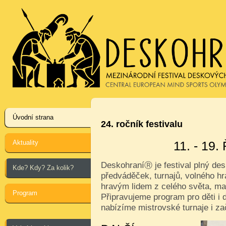
Úvodní strana
24. ročník festivalu
Aktuality
11. - 19
Deskohraní
je festival plný de
Ⓡ
Kde? Kdy? Za kolik?
předváděček, turnajů, volného hr
hravým lidem z celého světa, ma
Program
Připravujeme program pro děti i d
nabízíme mistrovské turnaje i za