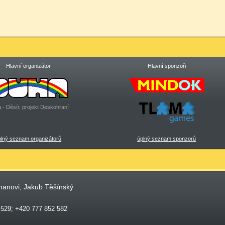
Hlavní organizátor
Hlavní sponzoři
 - Děsír, projekt Deskohraní
plný seznam organizátorů
úplný seznam sponzorů
manovi, Jakub Těšínský
 529; +420 777 852 582