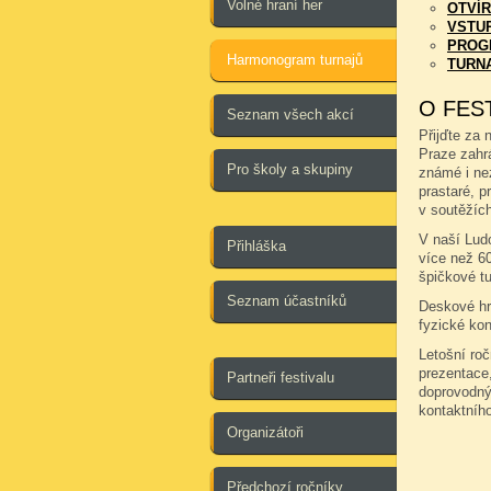
Volné hraní her
OTVÍR
VSTU
PROG
Harmonogram turnajů
TURN
O FES
Seznam všech akcí
Přijďte za 
Praze zahr
Pro školy a skupiny
známé i ne
prastaré, pr
v soutěžích
V naší Ludo
Přihláška
více než 6
špičkové tu
Seznam účastníků
Deskové hry
fyzické kon
Letošní ro
prezentace,
Partneři festivalu
doprovodný
kontaktníh
Organizátoři
Předchozí ročníky