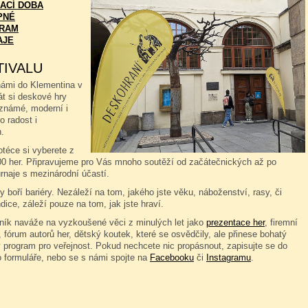
ACÍ DOBA
PNÉ
RAM
AJE
TIVALU
námi do Klementina v
át si deskové hry
známé, moderní i
o radost i
.
téce si vyberete z
00 her. Připravujeme pro Vás mnoho soutěží od začátečnických až po
rnaje s mezinárodní účastí.
 boří bariéry. Nezáleží na tom, jakého jste věku, náboženství, rasy, či
dice, záleží pouze na tom, jak jste hraví.
čník naváže na vyzkoušené věci z minulých let jako
prezentace her
, firemní
 fórum autorů her, dětský koutek, které se osvědčily, ale přinese bohatý
 program pro veřejnost. Pokud nechcete nic propásnout, zapisujte se do
o formuláře, nebo se s námi spojte na
Facebooku
či
Instagramu
.