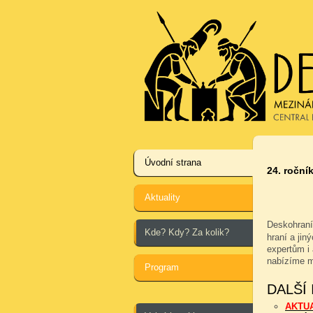
Úvodní strana
24. ročník
Aktuality
Deskohraní
Kde? Kdy? Za kolik?
hraní a jin
expertům i 
nabízíme m
Program
DALŠÍ
AKTU