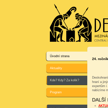
Úvodní strana
24. ročník
Aktuality
Deskohraní
Kde? Kdy? Za kolik?
hraní a jin
expertům i 
nabízíme m
Program
DALŠÍ
AKTU