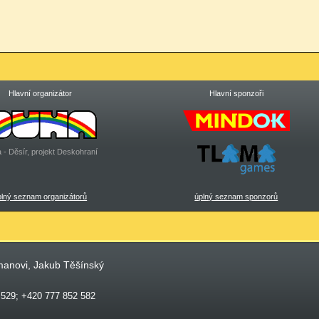
Hlavní organizátor
Hlavní sponzoři
 - Děsír, projekt Deskohraní
plný seznam organizátorů
úplný seznam sponzorů
manovi, Jakub Těšínský
 529; +420 777 852 582