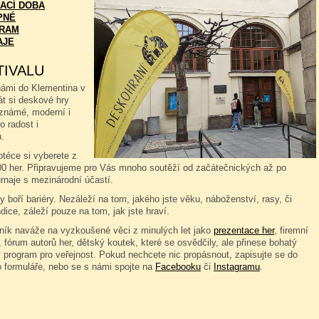
ACÍ DOBA
PNÉ
RAM
AJE
TIVALU
námi do Klementina v
át si deskové hry
známé, moderní i
o radost i
.
téce si vyberete z
00 her. Připravujeme pro Vás mnoho soutěží od začátečnických až po
rnaje s mezinárodní účastí.
 boří bariéry. Nezáleží na tom, jakého jste věku, náboženství, rasy, či
dice, záleží pouze na tom, jak jste hraví.
čník naváže na vyzkoušené věci z minulých let jako
prezentace her
, firemní
 fórum autorů her, dětský koutek, které se osvědčily, ale přinese bohatý
 program pro veřejnost. Pokud nechcete nic propásnout, zapisujte se do
o formuláře, nebo se s námi spojte na
Facebooku
či
Instagramu
.