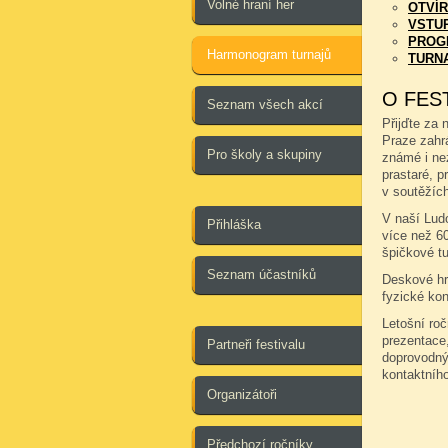
Volné hraní her
OTVÍR
VSTU
PROG
Harmonogram turnajů
TURN
O FES
Seznam všech akcí
Přijďte za 
Praze zahr
Pro školy a skupiny
známé i ne
prastaré, pr
v soutěžích
V naší Ludo
Přihláška
více než 6
špičkové tu
Seznam účastníků
Deskové hry
fyzické kon
Letošní ro
prezentace,
Partneři festivalu
doprovodný
kontaktníh
Organizátoři
Předchozí ročníky