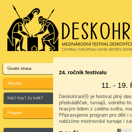
Úvodní strana
24. ročník festivalu
Aktuality
11. - 19
Deskohraní
je festival plný de
Ⓡ
Kde? Kdy? Za kolik?
předváděček, turnajů, volného hr
hravým lidem z celého světa, ma
Program
Připravujeme program pro děti i d
nabízíme mistrovské turnaje i za