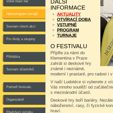
DALŠÍ
Volné hraní her
INFORMACE
Harmonogram turnajů
AKTUALITY
OTVÍRACÍ DOBA
VSTUPNÉ
Seznam všech akcí
PROGRAM
TURNAJE
Pro školy a skupiny
O FESTIVALU
Přijďte za námi do
Přihláška
Klementina v Praze
zahrát si deskové hry
známé i neznámé,
Seznam účastníků
moderní i prastaré, pro radost i 
V naší Ludotéce si vyberete z ví
Vás mnoho soutěží od začátečnic
Partneři festivalu
s mezinárodní účastí.
Organizátoři
Deskové hry boří bariéry. Nezále
náboženství, rasy, či fyzické kon
hraví.
Předchozí ročníky