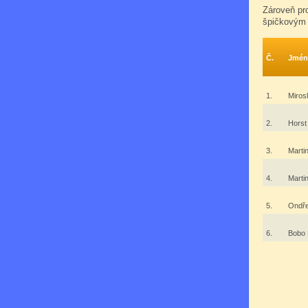
Zároveň pr
špičkovým
Č.
Jmén
1.
Miros
2.
Horst
3.
Marti
4.
Marti
5.
Ondře
6.
Bobo