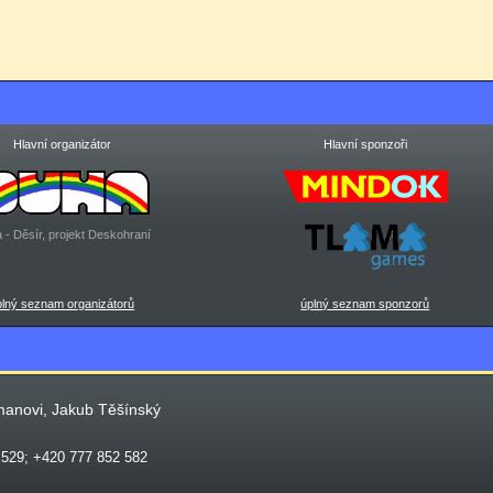
Hlavní organizátor
Hlavní sponzoři
 - Děsír, projekt Deskohraní
plný seznam organizátorů
úplný seznam sponzorů
manovi, Jakub Těšínský
 529; +420 777 852 582