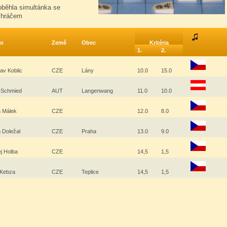
oběhla simultánka se
 hráčem
o
Země
Obec
Kritéria
1.
2.
lav Koblic
CZE
Lány
10.0
15.0
 Schmied
AUT
Langenwang
11.0
10.0
n Málek
CZE
12.0
8.0
n Doležal
CZE
Praha
13.0
9.0
j Holba
CZE
14,5
1,5
 Kebza
CZE
Teplice
14,5
1,5