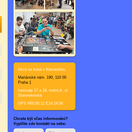
Akce se koná v Klementinu.
Mariánské nám. 190, 110 00
Praha 1
tramvaje 17 a 18, metro A, st.
Staroměstská
GPS N50:05:11 E14:24:56
Chcete být včas informováni?
Vyplňte zde kontakt na sebe: