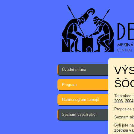
VÝS
Úvodní strana
ŠÓ
Program
Tato akce 
Harmonogram turnajů
2003
,
2004
Propozice 
Seznam všech akcí
Seznam akc
Byli jste na
zpětnou va