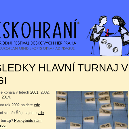
LEDKY HLAVNÍ TURNAJ V
GI
se konala v letech
2001
, 2002,
,
2014
.
pro rok 2002 najdete
zde
.
í ve hře Šógi najdete
zde
.
 turnaji?
Poskytněte nám
zbu!