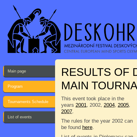
RESULTS OF 
Main page
MAIN TOURN
Program
This event took place in the
Tournaments Schedule
years
2001
, 2002,
2004
,
2005
,
2007
.
List of events
The rules for the year 2002 can
be found
here
.
List of events in Diplomacy can