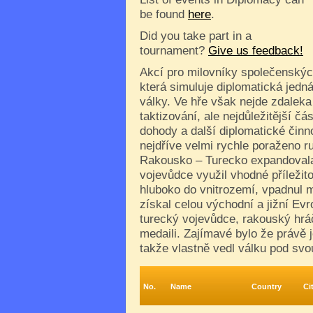
be found
here
.
Did you take part in a
tournament?
Give us feedback!
Akcí pro milovníky společenských
která simuluje diplomatická jedná
války. Ve hře však nejde zdalek
taktizování, ale nejdůležitější čá
dohody a další diplomatické činno
nejdříve velmi rychle poraženo r
Rakousko – Turecko expandovala 
vojevůdce využil vhodné příležito
hluboko do vnitrozemí, vpadnul m
získal celou východní a jižní Evr
turecký vojevůdce, rakouský hrá
medaili. Zajímavé bylo že právě 
takže vlastně vedl válku pod svo
No.
Name
Country
Ci