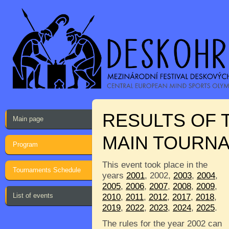
RESULTS OF 
Main page
MAIN TOURN
Program
This event took place in the
Tournaments Schedule
years
2001
, 2002,
2003
,
2004
,
2005
,
2006
,
2007
,
2008
,
2009
,
List of events
2010
,
2011
,
2012
,
2017
,
2018
,
2019
,
2022
,
2023
,
2024
,
2025
.
The rules for the year 2002 can