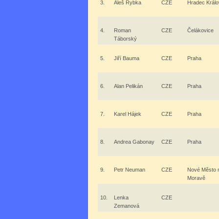
3.
Aleš Rybka
CZE
Hradec Král
4.
Roman
CZE
Čelákovice
Táborský
5.
Jiří Bauma
CZE
Praha
6.
Alan Pelikán
CZE
Praha
7.
Karel Hájek
CZE
Praha
8.
Andrea Gabonay
CZE
Praha
9.
Petr Neuman
CZE
Nové Město 
Moravě
10.
Lenka
CZE
Zemanová