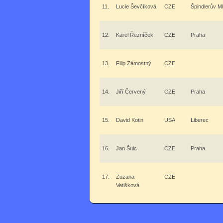
11.
Lucie Ševčíková
CZE
Špindlerův M
12.
Karel Řezníček
CZE
Praha
13.
Filip Zámostný
CZE
14.
Jiří Červený
CZE
Praha
15.
David Kotin
USA
Liberec
16.
Jan Šulc
CZE
Praha
17.
Zuzana
CZE
Vetišková