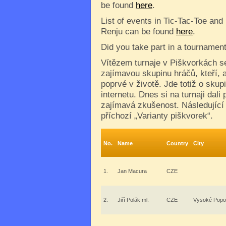
be found
here
.
List of events in Tic-Tac-Toe and
Renju can be found
here
.
Did you take part in a tournamen
Vítězem turnaje v Piškvorkách se
zajímavou skupinu hráčů, kteří, a
poprvé v životě. Jde totiž o skup
internetu. Dnes si na turnaji dali
zajímavá zkušenost. Následující 
příchozí „Varianty piškvorek“.
No.
Name
Country
City
1.
Jan Macura
CZE
2.
Jiří Polák ml.
CZE
Vysoké Popo