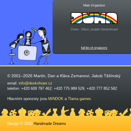
Main Organizer
Duha - Děsír, projekt Deskohraní
full list of orgaizers
© 2001–2026 Martin, Dan a Klára Zemanovi, Jakub Těšínský
email:
info@deskohrani.cz
telefon: +420 608 797 462; +420 775 989 529; +420 777 852 582
Hlavními sponzory jsou
MINDOK
a
Tlama games
.
Design © 2010
Handmade Dreams