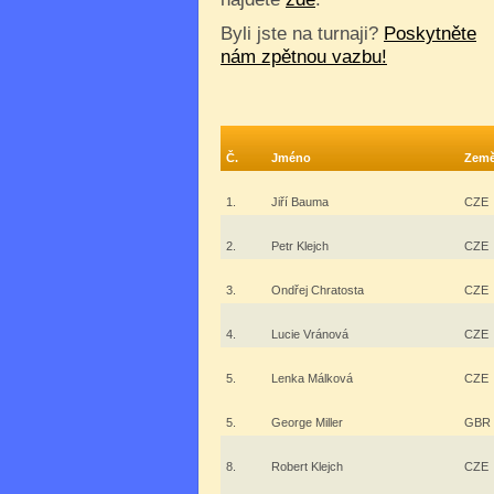
Byli jste na turnaji?
Poskytněte
nám zpětnou vazbu!
Č.
Jméno
Zem
1.
Jiří Bauma
CZE
2.
Petr Klejch
CZE
3.
Ondřej Chratosta
CZE
4.
Lucie Vránová
CZE
5.
Lenka Málková
CZE
5.
George Miller
GBR
8.
Robert Klejch
CZE