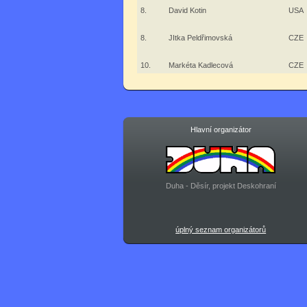
8.
David Kotin
USA
8.
JItka Peldřimovská
CZE
10.
Markéta Kadlecová
CZE
Hlavní organizátor
Duha - Děsír, projekt Deskohraní
úplný seznam organizátorů