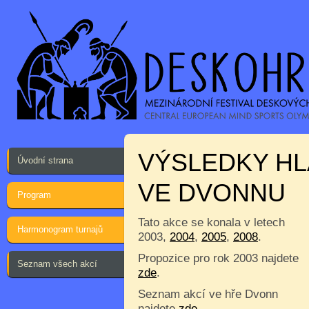
VÝSLEDKY HL
Úvodní strana
VE DVONNU
Program
Tato akce se konala v letech
Harmonogram turnajů
2003,
2004
,
2005
,
2008
.
Propozice pro rok 2003 najdete
Seznam všech akcí
zde
.
Seznam akcí ve hře Dvonn
najdete
zde
.