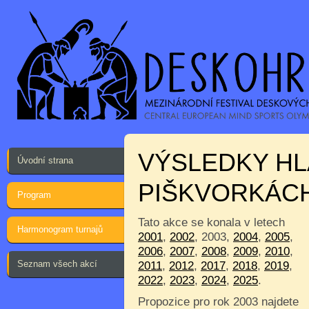
VÝSLEDKY HL
Úvodní strana
PIŠKVORKÁC
Program
Tato akce se konala v letech
Harmonogram turnajů
2001
,
2002
, 2003,
2004
,
2005
,
2006
,
2007
,
2008
,
2009
,
2010
,
Seznam všech akcí
2011
,
2012
,
2017
,
2018
,
2019
,
2022
,
2023
,
2024
,
2025
.
Propozice pro rok 2003 najdete