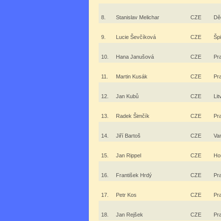
8.
Stanislav Melichar
CZE
Dě
9.
Lucie Ševčíková
CZE
Šp
10.
Hana Janušová
CZE
Pr
11.
Martin Kusák
CZE
Pr
12.
Jan Kubů
CZE
Lit
13.
Radek Šimčík
CZE
Pr
14.
Jiří Bartoš
CZE
Va
15.
Jan Rippel
CZE
Hos
16.
František Hrdý
CZE
Pr
17.
Petr Kos
CZE
Pr
18.
Jan Rejšek
CZE
Pr