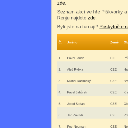
zde
.
Seznam akcí ve hře Piškvorky a
Renju najdete
zde
.
Byli jste na turnaji?
Poskytněte n
Č.
Jméno
Země
Ob
1.
Pavel Landa
CZE
Př
2.
Aleš Rybka
CZE
Hr
3.
Michal Radimský
CZE
Br
4.
Pavel Jabůrek
CZE
Kr
5.
Josef Štefan
CZE
Ol
6.
Jan Zavadil
CZE
Pr
7.
Petr Neuman
CZE
No