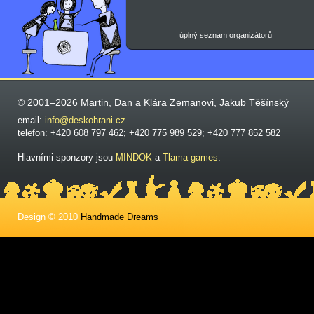
úplný seznam organizátorů
© 2001–2026 Martin, Dan a Klára Zemanovi, Jakub Těšínský
email:
info@deskohrani.cz
telefon: +420 608 797 462; +420 775 989 529; +420 777 852 582
Hlavními sponzory jsou
MINDOK
a
Tlama games
.
Design © 2010
Handmade Dreams