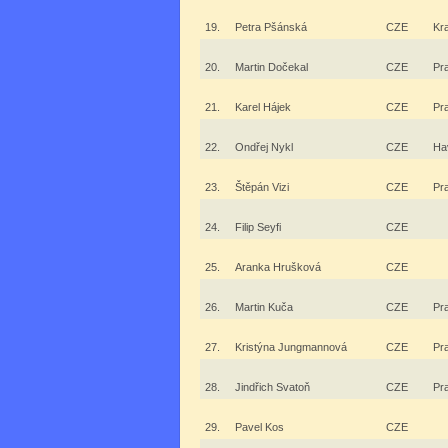
19.
Petra Pšánská
CZE
Kr
20.
Martin Dočekal
CZE
Pr
21.
Karel Hájek
CZE
Pr
22.
Ondřej Nykl
CZE
Ha
23.
Štěpán Vizi
CZE
Pr
24.
Filip Seyfi
CZE
25.
Aranka Hrušková
CZE
26.
Martin Kuča
CZE
Pr
27.
Kristýna Jungmannová
CZE
Pr
28.
Jindřich Svatoň
CZE
Pr
29.
Pavel Kos
CZE