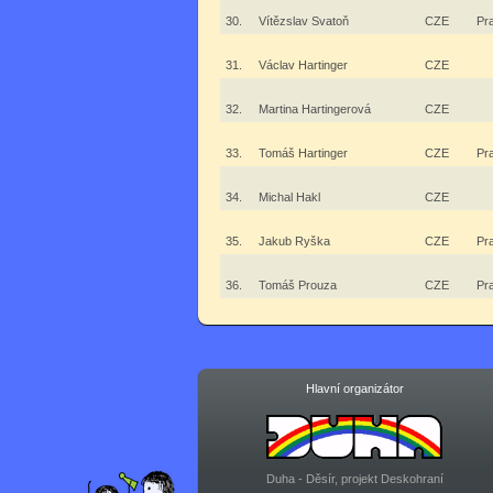
30.
Vítězslav Svatoň
CZE
Pr
31.
Václav Hartinger
CZE
32.
Martina Hartingerová
CZE
33.
Tomáš Hartinger
CZE
Pr
34.
Michal Hakl
CZE
35.
Jakub Ryška
CZE
Pr
36.
Tomáš Prouza
CZE
Pr
Hlavní organizátor
Duha - Děsír, projekt Deskohraní