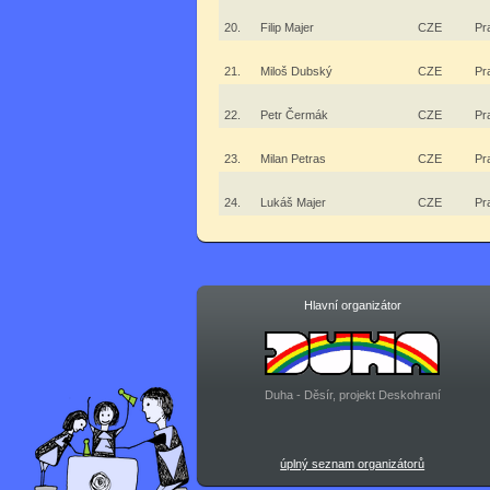
20.
Filip Majer
CZE
Pr
21.
Miloš Dubský
CZE
Pr
22.
Petr Čermák
CZE
Pr
23.
Milan Petras
CZE
Pr
24.
Lukáš Majer
CZE
Pr
Hlavní organizátor
Duha - Děsír, projekt Deskohraní
úplný seznam organizátorů