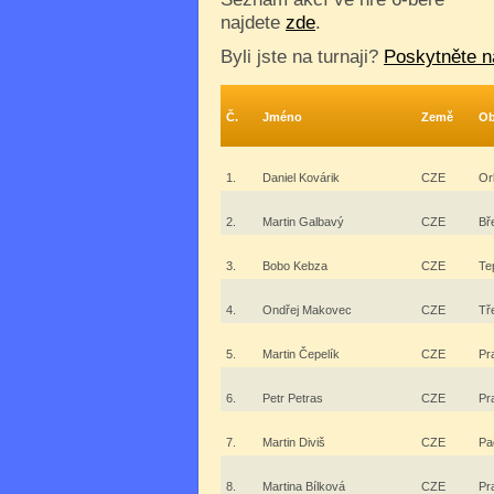
najdete
zde
.
Byli jste na turnaji?
Poskytněte n
Č.
Jméno
Země
Ob
1.
Daniel Kovárik
CZE
Or
2.
Martin Galbavý
CZE
Bř
3.
Bobo Kebza
CZE
Te
4.
Ondřej Makovec
CZE
Tř
5.
Martin Čepelík
CZE
Pr
6.
Petr Petras
CZE
Pr
7.
Martin Diviš
CZE
Pa
8.
Martina Bílková
CZE
Pr