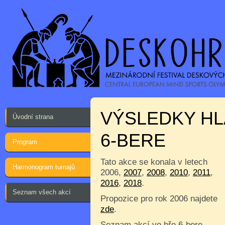
VÝSLEDKY HL
Úvodní strana
6-BERE
Program
Tato akce se konala v letech
Harmonogram turnajů
2006,
2007
,
2008
,
2010
,
2011
,
2016
,
2018
.
Seznam všech akcí
Propozice pro rok 2006 najdete
zde
.
Seznam akcí ve hře 6-bere