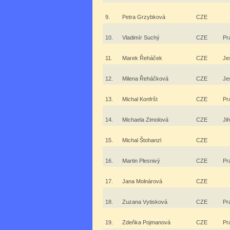
9.
Petra Grzybková
CZE
10.
Vladimír Suchý
CZE
Pr
11.
Marek Řeháček
CZE
Je
12.
Milena Řeháčková
CZE
Je
13.
Michal Konfršt
CZE
Pr
14.
Michaela Zimolová
CZE
Ji
15.
Michal Štohanzl
CZE
16.
Martin Plesnivý
CZE
Pr
17.
Jana Molnárová
CZE
18.
Zuzana Vytisková
CZE
Pr
19.
Zdeňka Pojmanová
CZE
Pr