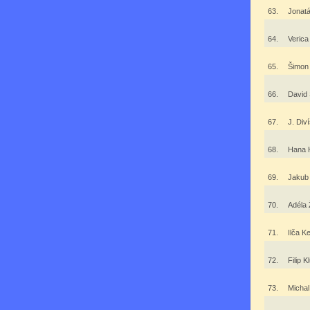
63.
Jonat
64.
Veric
65.
Šimon
66.
David
67.
J. Div
68.
Hana 
69.
Jakub
70.
Adéla 
71.
Ilča 
72.
Filip 
73.
Micha