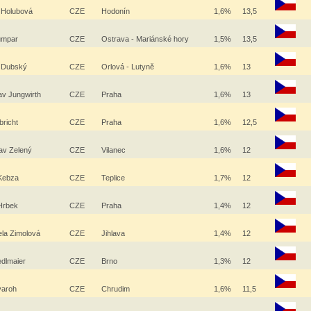
 Holubová
CZE
Hodonín
1,6%
13,5
lumpar
CZE
Ostrava - Mariánské hory
1,5%
13,5
l Dubský
CZE
Orlová - Lutyně
1,6%
13
av Jungwirth
CZE
Praha
1,6%
13
ubricht
CZE
Praha
1,6%
12,5
lav Zelený
CZE
Vilanec
1,6%
12
Kebza
CZE
Teplice
1,7%
12
 Hrbek
CZE
Praha
1,4%
12
ela Zimolová
CZE
Jihlava
1,4%
12
edlmaier
CZE
Brno
1,3%
12
varoh
CZE
Chrudim
1,6%
11,5