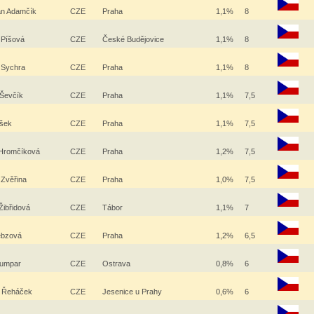
án Adamčík
CZE
Praha
1,1%
8
a Píšová
CZE
České Budějovice
1,1%
8
 Sychra
CZE
Praha
1,1%
8
 Ševčík
CZE
Praha
1,1%
7,5
íšek
CZE
Praha
1,1%
7,5
Hromčíková
CZE
Praha
1,2%
7,5
 Zvěřina
CZE
Praha
1,0%
7,5
Žibřidová
CZE
Tábor
1,1%
7
Kebzová
CZE
Praha
1,2%
6,5
Klumpar
CZE
Ostrava
0,8%
6
l Řeháček
CZE
Jesenice u Prahy
0,6%
6