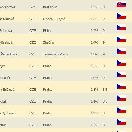
 Neckárová
SVK
Bratislava
1,5%
9
r Dubská
CZE
Orlová - Lutyně
1,3%
9
 Eslerová
CZE
Příbor
1,4%
9
Kösslová
CZE
Zbečno
1,4%
9
a Řeháčková
CZE
Jesenice u Prahy
1,3%
9
Majer
CZE
Praha
1,2%
9
n Koubík
CZE
Praha
1,0%
9
ra Enžlová
CZE
Praha
1,3%
8,5
oubík
CZE
Praha
1,1%
8,5
la Sychrová
CZE
Praha
1,2%
8
etras
CZE
Praha
1,3%
8