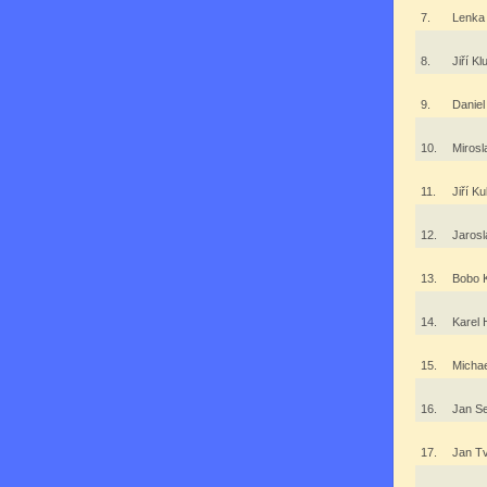
7.
Lenka
8.
Jiří K
9.
Danie
10.
Mirosl
11.
Jiří K
12.
Jaros
13.
Bobo 
14.
Karel
15.
Micha
16.
Jan S
17.
Jan T