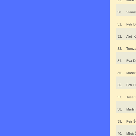
29.
Martin
30.
Stanis
31.
Petr 
32.
Aleš 
33.
Terez
34.
Eva D
35.
Marek
36.
Petr F
37.
Josef
38.
Martin
39.
Petr 
40.
Miloš