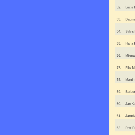
52.
Lucia
53.
Dagma
54.
Sylva
55.
Hana 
56.
Milen
57.
Filip 
58.
Marti
59.
Barbo
60.
Jan K
61.
Jarmi
62.
Petr P