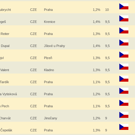
Kubrycht
CZE
Praha
1,2%
10
egeš
CZE
Krenice
1,4%
9,5
 Reiter
CZE
Praha
1,3%
9,5
 Dupal
CZE
Jílové u Prahy
1,4%
9,5
jvl
CZE
Plzeň
1,3%
9,5
 Valent
CZE
Kladno
1,3%
9,5
 Tardík
CZE
Praha
1,1%
9,5
a Vytisková
CZE
Praha
1,2%
9,5
n Pech
CZE
Praha
1,1%
9,5
 Charvát
CZE
Jinočany
1,2%
9
 Čepelák
CZE
Praha
1,3%
9