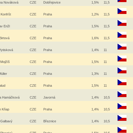
na Nováková
CZE
Dobřejovice
1,5%
11,5
 Konfršt
CZE
Praha
1,2%
11,5
av Enžl
CZE
Praha
1,5%
11,5
Birtová
CZE
Praha
1,6%
11,5
Vytisková
CZE
Praha
1,4%
11
 Mojžíš
CZE
Praha
1,5%
11
Müller
CZE
Praha
1,3%
11
alud
CZE
Praha
1,5%
11
na Hamáčková
CZE
Javorná
1,4%
10,5
n Kňap
CZE
Praha
1,4%
10,5
n Galbavý
CZE
Březnice
1,4%
10,5