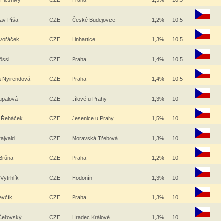
 Plesnivý
CZE
Praha
1,5%
10,5
lav Píša
CZE
České Budejovice
1,2%
10,5
Dvořáček
CZE
Linhartice
1,3%
10,5
Kössl
CZE
Praha
1,4%
10,5
a Nyirendová
CZE
Praha
1,4%
10,5
upalová
CZE
Jílové u Prahy
1,3%
10
 Řeháček
CZE
Jesenice u Prahy
1,5%
10
rajvald
CZE
Moravská Třebová
1,3%
10
 Brůna
CZE
Praha
1,2%
10
 Vytrhlík
CZE
Hodonín
1,3%
10
Ševčík
CZE
Praha
1,3%
10
 Čeřovský
CZE
Hradec Králové
1,3%
10