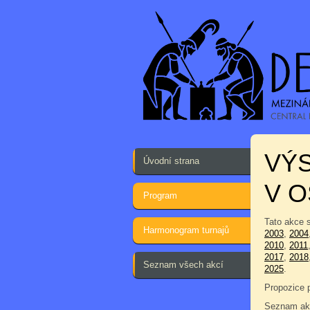
VÝS
Úvodní strana
V O
Program
Tato akce 
Harmonogram turnajů
2003
,
2004
2010
,
2011
2017
,
2018
Seznam všech akcí
2025
.
Propozice 
Seznam akc