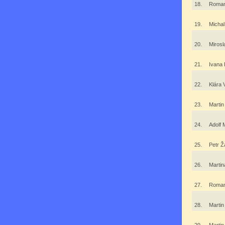
18.
Roma
19.
Michal
20.
Mirosl
21.
Ivana 
22.
Klára 
23.
Martin
24.
Adolf 
25.
Petr Ž
26.
Marti
27.
Roma
28.
Marti