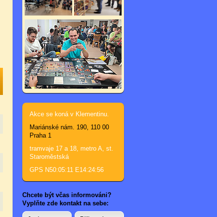
Akce se koná v Klementinu.
Mariánské nám. 190, 110 00
Praha 1
tramvaje 17 a 18, metro A, st.
Staroměstská
GPS N50:05:11 E14:24:56
Chcete být včas informováni?
Vyplňte zde kontakt na sebe: