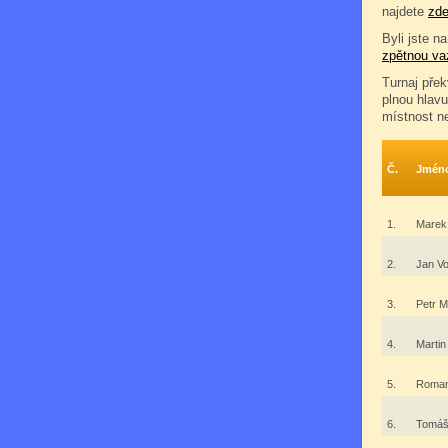
najdete
zd
Byli jste na
zpětnou va
Turnaj přek
plnou hlavu
místnost ne
Č.
Jmén
1.
Marek
2.
Jan Vo
3.
Petr M
4.
Martin
5.
Roman
6.
Tomáš