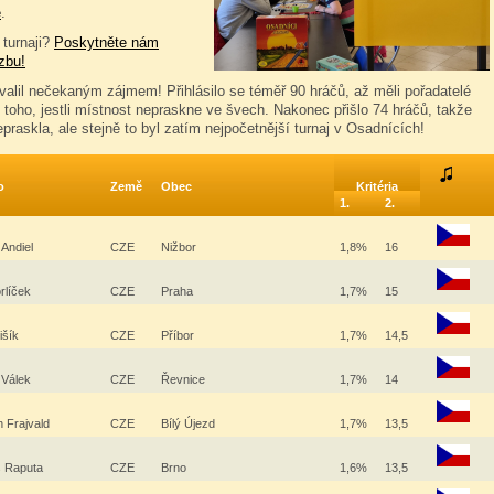
e
.
 turnaji?
Poskytněte nám
zbu!
valil nečekaným zájmem! Přihlásilo se téměř 90 hráčů, až měli pořadatelé
 toho, jestli místnost nepraskne ve švech. Nakonec přišlo 74 hráčů, takže
praskla, ale stejně to byl zatím nejpočetnější turnaj v Osadnících!
o
Země
Obec
Kritéria
1.
2.
 Andiel
CZE
Nižbor
1,8%
16
rlíček
CZE
Praha
1,7%
15
išík
CZE
Příbor
1,7%
14,5
 Válek
CZE
Řevnice
1,7%
14
 Frajvald
CZE
Bílý Újezd
1,7%
13,5
 Raputa
CZE
Brno
1,6%
13,5