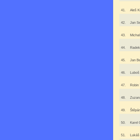
41.
Aleš 
42.
Jan S
43.
Michal
44.
Radek
45.
Jan Be
46.
Luboš
47.
Robin
48.
Zuzan
49.
Štěpá
50.
Karel
51.
Lukáš