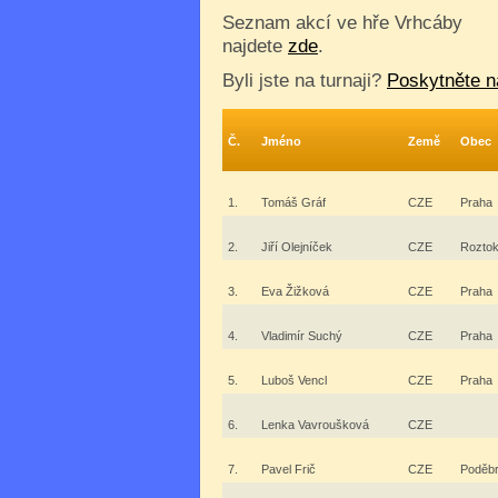
Seznam akcí ve hře Vrhcáby
najdete
zde
.
Byli jste na turnaji?
Poskytněte n
Č.
Jméno
Země
Obec
1.
Tomáš Gráf
CZE
Praha
2.
Jiří Olejníček
CZE
Roztok
3.
Eva Žižková
CZE
Praha
4.
Vladimír Suchý
CZE
Praha
5.
Luboš Vencl
CZE
Praha
6.
Lenka Vavroušková
CZE
7.
Pavel Frič
CZE
Poděb