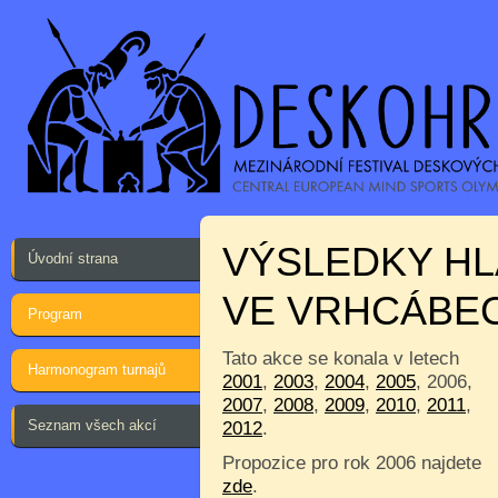
VÝSLEDKY HL
Úvodní strana
VE VRHCÁBE
Program
Tato akce se konala v letech
Harmonogram turnajů
2001
,
2003
,
2004
,
2005
, 2006,
2007
,
2008
,
2009
,
2010
,
2011
,
Seznam všech akcí
2012
.
Propozice pro rok 2006 najdete
zde
.