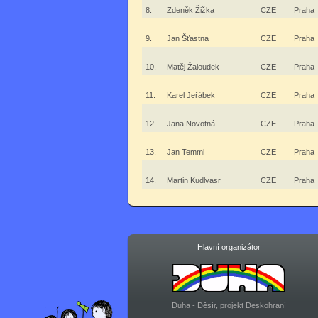
8.
Zdeněk Žižka
CZE
Praha
9.
Jan Šťastna
CZE
Praha
10.
Matěj Žaloudek
CZE
Praha
11.
Karel Jeřábek
CZE
Praha
12.
Jana Novotná
CZE
Praha
13.
Jan Temml
CZE
Praha
14.
Martin Kudlvasr
CZE
Praha
Hlavní organizátor
Duha - Děsír, projekt Deskohraní