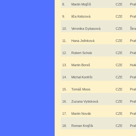
8.
Martin Mojžíš
CZE
Pra
9.
Ilča Kebzová
CZE
Pra
10.
Veronika Gybasová
CZE
Štr
11.
Hana Jelínková
CZE
Pra
12.
Robert Scholz
CZE
Pra
13.
Martin Boreš
CZE
Huli
14.
Michal Konfršt
CZE
Pra
15.
Tomáš Moos
CZE
Pra
16.
Zuzana Vytisková
CZE
Pra
17.
Martin Novák
CZE
Pra
18.
Roman Krejčík
CZE
Pra