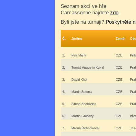
Seznam akcí ve hře
Carcassonne najdete
zde
.
Byli jste na turnaji?
Poskytněte n
Č.
Jméno
Země
Ob
1.
Petr Mišík
CZE
Příb
2.
Tomáš Augustin Kukal
CZE
Pra
3.
David Khol
CZE
Pra
4.
Martin Sotona
CZE
Pra
5.
Simon Zeckarias
CZE
Pra
6.
Martin Galbavý
CZE
Bře
7.
Milena Řeháčková
CZE
Jes