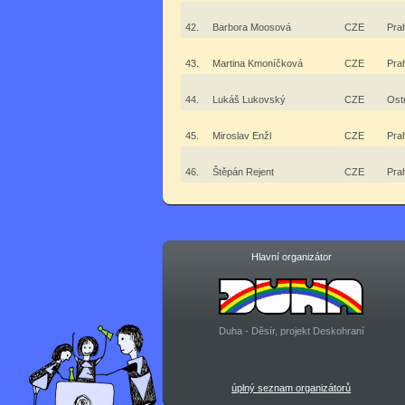
42.
Barbora Moosová
CZE
Pra
43.
Martina Kmoníčková
CZE
Pra
44.
Lukáš Lukovský
CZE
Ost
45.
Miroslav Enžl
CZE
Pra
46.
Štěpán Rejent
CZE
Pra
Hlavní organizátor
Duha - Děsír, projekt Deskohraní
úplný seznam organizátorů