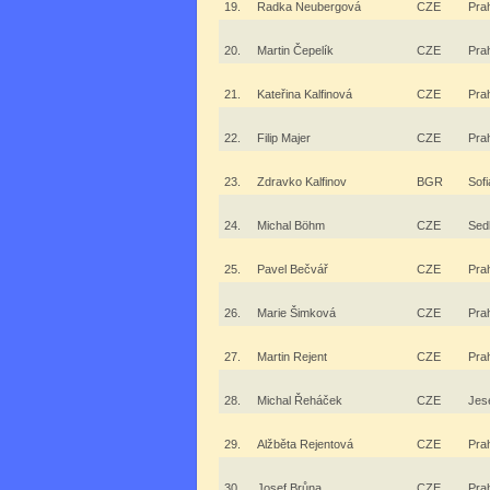
19.
Radka Neubergová
CZE
Pra
20.
Martin Čepelík
CZE
Pra
21.
Kateřina Kalfinová
CZE
Pra
22.
Filip Majer
CZE
Pra
23.
Zdravko Kalfinov
BGR
Sofi
24.
Michal Böhm
CZE
Sed
25.
Pavel Bečvář
CZE
Pra
26.
Marie Šimková
CZE
Pra
27.
Martin Rejent
CZE
Pra
28.
Michal Řeháček
CZE
Jes
29.
Alžběta Rejentová
CZE
Pra
30.
Josef Brůna
CZE
Pra