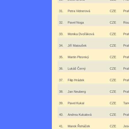
31.
Petra Vidnerová
CZE
Pra
32.
Pavel Noga
CZE
Rou
33.
Monika Dvořáková
CZE
Pra
34.
Jiří Matoušek
CZE
Pra
35.
Martin Plesnivý
CZE
Pra
36.
Lukáš Černý
CZE
Pra
37.
Filip Hrádek
CZE
Pra
38.
Jan Neuberg
CZE
Pra
39.
Pavel Kukal
CZE
Tan
40.
Andrea Kukalová
CZE
Pra
41.
Marek Řeháček
CZE
Jes