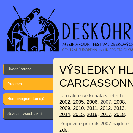
VÝSLEDKY HL
Úvodní strana
CARCASSON
Program
Tato akce se konala v letech
Harmonogram turnajů
2002
,
2005
,
2006
, 2007,
2008
,
2009
,
2010
,
2011
,
2012
,
2013
,
Seznam všech akcí
2014
,
2015
,
2016
,
2017
,
2018
.
Propozice pro rok 2007 najdete
zde
.