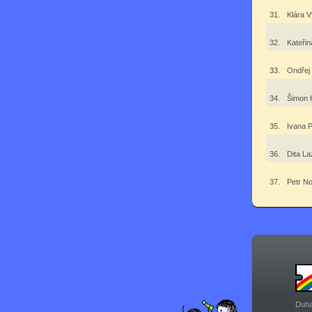
31.
Klára 
32.
Kateři
33.
Ondřej
34.
Šimon 
35.
Ivana 
36.
Dita L
37.
Petr N
Duha