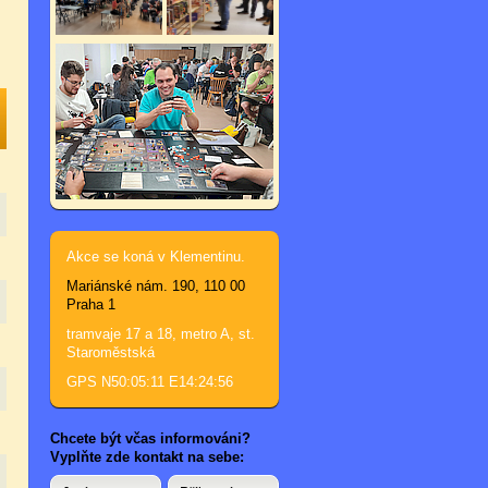
Akce se koná v Klementinu.
Mariánské nám. 190, 110 00
Praha 1
tramvaje 17 a 18, metro A, st.
Staroměstská
GPS N50:05:11 E14:24:56
Chcete být včas informováni?
Vyplňte zde kontakt na sebe: