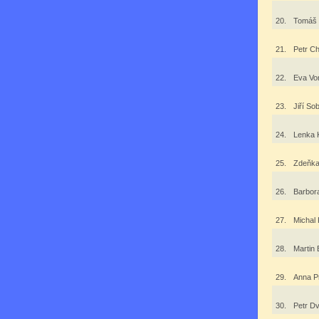
20.
Tomáš
21.
Petr C
22.
Eva Vo
23.
Jiří S
24.
Lenka
25.
Zdeňk
26.
Barbor
27.
Michal 
28.
Martin
29.
Anna P
30.
Petr D