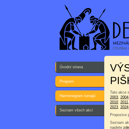
VÝS
Úvodní strana
PI
Program
Tato akce 
Harmonogram turnajů
2003
,
2004
2010
,
2011
2023
,
2024
Seznam všech akcí
Propozice 
Seznam akc
najdete
zd