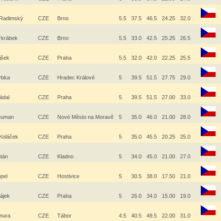
 Radimský
CZE
Brno
5.5
37.5
46.5
24.25
32.0
rkrábek
CZE
Brno
5.5
33.0
42.5
25.25
26.5
jšek
CZE
Praha
5.5
32.0
42.0
22.25
25.5
ybka
CZE
Hradec Králové
5
39.5
51.5
27.75
29.0
rádal
CZE
Praha
5
39.5
51.5
27.00
33.0
Neuman
CZE
Nové Město na Moravě
5
35.0
46.0
21.00
28.0
 Koláček
CZE
Praha
5
35.0
45.5
20.25
25.0
ntán
CZE
Kladno
5
34.0
45.0
21.00
27.0
ppel
CZE
Hostivice
5
30.5
38.0
17.50
21.0
Hájek
CZE
Praha
5
26.0
34.0
15.00
19.0
anura
CZE
Tábor
4.5
40.5
49.5
22.00
31.0