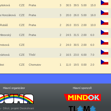
Vytisková
CZE
Praha
3
30.5
39.5
5.00
15.0
na Honzáková
CZE
Praha
3
20.0
26.0
5.00
16.0
 Rubáš
CZE
Praha
2
26.0
33.5
2.00
10.0
Hlinovský
CZE
Praha
2
24.5
31.5
2.00
6.0
Preisová
CZE
2
24.0
30.5
2.00
6.0
azárková
CZE
Třešť
2
16.5
23.0
6.00
7.0
obst
CZE
Chomutov
1
11.0
19.5
0.00
2.0
Hlavní organizátor
Hlavní sponzoři
 - Děsír, projekt Deskohraní