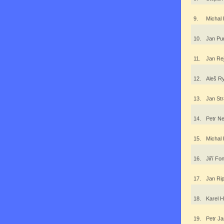
9.
Michal
10.
Jan Pu
11.
Jan Re
12.
Aleš R
13.
Jan St
14.
Petr 
15.
Michal
16.
Jiří Fo
17.
Jan Ri
18.
Karel 
19.
Petr J