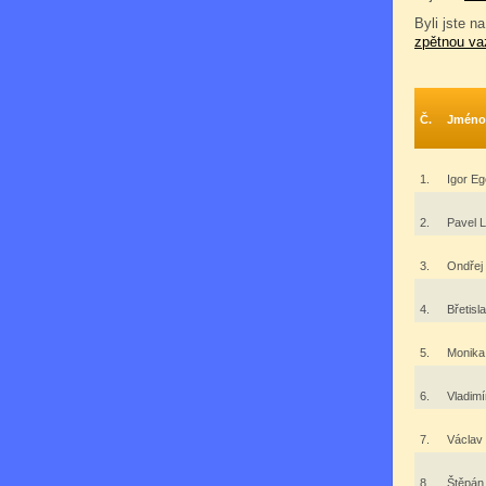
Byli jste na
zpětnou va
Č.
Jméno
1.
Igor E
2.
Pavel 
3.
Ondřej
4.
Břetisl
5.
Monik
6.
Vladim
7.
Václav
8.
Štěpán