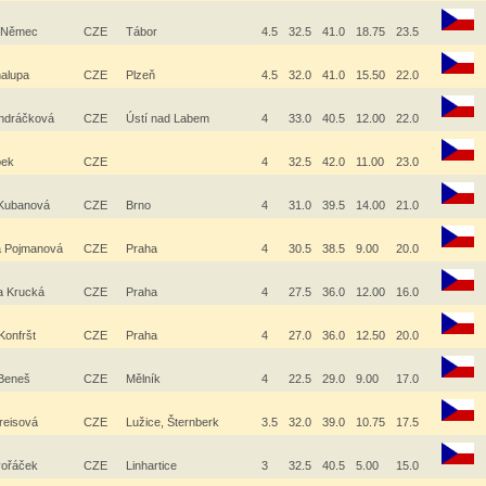
 Němec
CZE
Tábor
4.5
32.5
41.0
18.75
23.5
halupa
CZE
Plzeň
4.5
32.0
41.0
15.50
22.0
ndráčková
CZE
Ústí nad Labem
4
33.0
40.5
12.00
22.0
obek
CZE
4
32.5
42.0
11.00
23.0
 Kubanová
CZE
Brno
4
31.0
39.5
14.00
21.0
a Pojmanová
CZE
Praha
4
30.5
38.5
9.00
20.0
a Krucká
CZE
Praha
4
27.5
36.0
12.00
16.0
Konfršt
CZE
Praha
4
27.0
36.0
12.50
20.0
 Beneš
CZE
Mělník
4
22.5
29.0
9.00
17.0
reisová
CZE
Lužice, Šternberk
3.5
32.0
39.0
10.75
17.5
vořáček
CZE
Linhartice
3
32.5
40.5
5.00
15.0