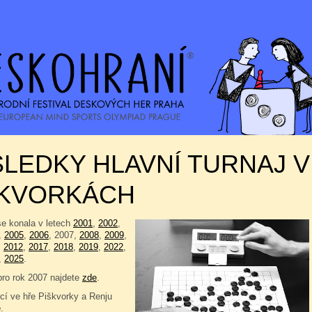
LEDKY HLAVNÍ TURNAJ V
ŠKVORKÁCH
se konala v letech
2001
,
2002
,
,
2005
,
2006
, 2007,
2008
,
2009
,
,
2012
,
2017
,
2018
,
2019
,
2022
,
,
2025
.
pro rok 2007 najdete
zde
.
í ve hře Piškvorky a Renju
e
.