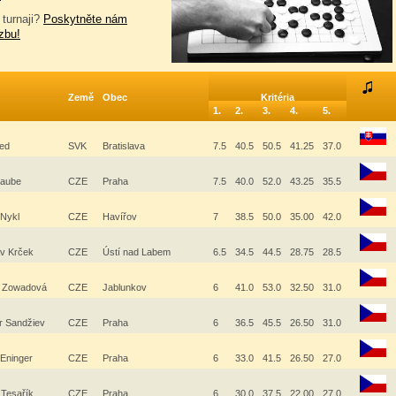
 turnaji?
Poskytněte nám
zbu!
Země
Obec
Kritéria
1.
2.
3.
4.
5.
ged
SVK
Bratislava
7.5
40.5
50.5
41.25
37.0
Laube
CZE
Praha
7.5
40.0
52.0
43.25
35.5
 Nykl
CZE
Havířov
7
38.5
50.0
35.00
42.0
av Krček
CZE
Ústí nad Labem
6.5
34.5
44.5
28.75
28.5
a Zowadová
CZE
Jablunkov
6
41.0
53.0
32.50
31.0
ír Sandžiev
CZE
Praha
6
36.5
45.5
26.50
31.0
 Eninger
CZE
Praha
6
33.0
41.5
26.50
27.0
 Tesařík
CZE
Praha
6
30.0
37.5
22.00
27.0