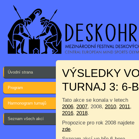
VÝSLEDKY VO
Úvodní strana
TURNAJ 3: 6-B
Program
Tato akce se konala v letech
Harmonogram turnajů
2006
,
2007
, 2008,
2010
,
2011
,
2016
,
2018
.
Seznam všech akcí
Propozice pro rok 2008 najdete
zde
.
Seznam akcí ve hře 6-bere