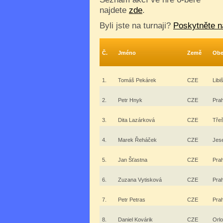
najdete
zde
.
Byli jste na turnaji?
Poskytněte n
Č.
Jméno
Země
Obe
1.
Tomáš Pekárek
CZE
Libi
2.
Petr Hnyk
CZE
Pra
3.
Dita Lazárková
CZE
Tře
4.
Marek Řeháček
CZE
Jes
5.
Jan Šťastna
CZE
Pra
6.
Zuzana Vytisková
CZE
Pra
7.
Petr Petras
CZE
Pra
8.
Daniel Kovárik
CZE
Orlo