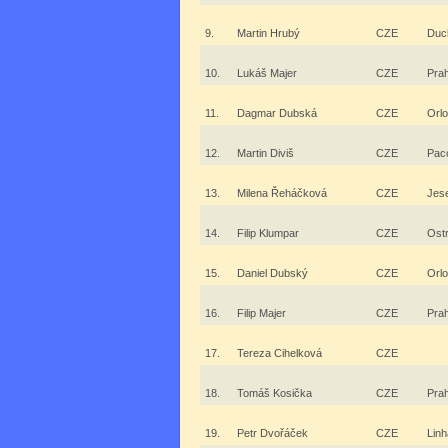
9.
Martin Hrubý
CZE
Duc
10.
Lukáš Majer
CZE
Pra
11.
Dagmar Dubská
CZE
Orlo
12.
Martin Diviš
CZE
Pac
13.
Milena Řeháčková
CZE
Jes
14.
Filip Klumpar
CZE
Ost
15.
Daniel Dubský
CZE
Orlo
16.
Filip Majer
CZE
Pra
17.
Tereza Cihelková
CZE
18.
Tomáš Kosička
CZE
Pra
19.
Petr Dvořáček
CZE
Linh