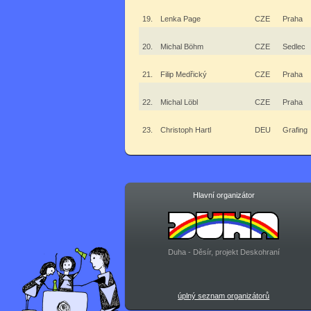
19.
Lenka Page
CZE
Praha
20.
Michal Böhm
CZE
Sedlec
21.
Filip Medřický
CZE
Praha
22.
Michal Löbl
CZE
Praha
23.
Christoph Hartl
DEU
Grafing
Hlavní organizátor
Duha - Děsír, projekt Deskohraní
úplný seznam organizátorů