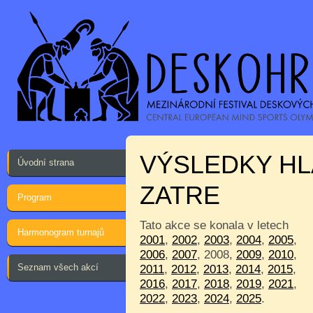
VÝSLEDKY HL
Úvodní strana
ZATRE
Program
Tato akce se konala v letech
Harmonogram turnajů
2001
,
2002
,
2003
,
2004
,
2005
,
2006
,
2007
, 2008,
2009
,
2010
,
Seznam všech akcí
2011
,
2012
,
2013
,
2014
,
2015
,
2016
,
2017
,
2018
,
2019
,
2021
,
2022
,
2023
,
2024
,
2025
.