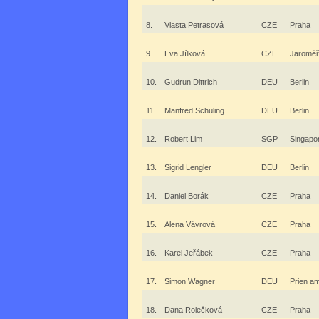
8.
Vlasta Petrasová
CZE
Praha
9.
Eva Jílková
CZE
Jaroměř
10.
Gudrun Dittrich
DEU
Berlin
11.
Manfred Schüling
DEU
Berlin
12.
Robert Lim
SGP
Singapo
13.
Sigrid Lengler
DEU
Berlin
14.
Daniel Borák
CZE
Praha
15.
Alena Vávrová
CZE
Praha
16.
Karel Jeřábek
CZE
Praha
17.
Simon Wagner
DEU
Prien a
18.
Dana Rolečková
CZE
Praha