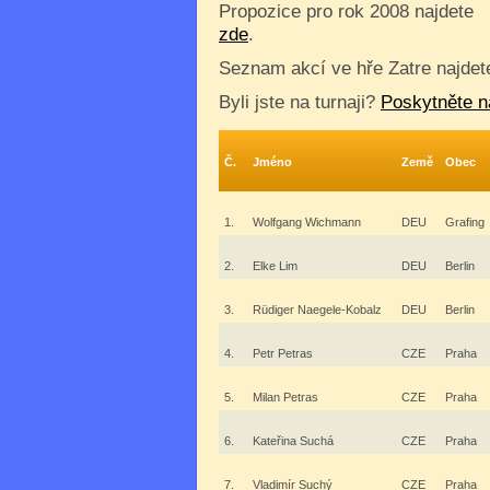
Propozice pro rok 2008 najdete
zde
.
Seznam akcí ve hře Zatre najde
Byli jste na turnaji?
Poskytněte n
Č.
Jméno
Země
Obec
1.
Wolfgang Wichmann
DEU
Grafing
2.
Elke Lim
DEU
Berlin
3.
Rüdiger Naegele-Kobalz
DEU
Berlin
4.
Petr Petras
CZE
Praha
5.
Milan Petras
CZE
Praha
6.
Kateřina Suchá
CZE
Praha
7.
Vladimír Suchý
CZE
Praha