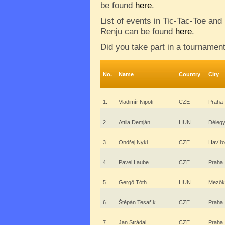
be found
here
.
List of events in Tic-Tac-Toe and
Renju can be found
here
.
Did you take part in a tournamen
No.
Name
Country
City
1.
Vladimír Nipoti
CZE
Praha
2.
Attila Demján
HUN
Déleg
3.
Ondřej Nykl
CZE
Havíř
4.
Pavel Laube
CZE
Praha
5.
Gergő Tóth
HUN
Mezők
6.
Štěpán Tesařík
CZE
Praha
7.
Jan Strádal
CZE
Praha