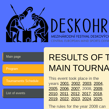
RESULTS OF 
Main page
MAIN TOURN
Program
This event took place in the
Tournaments Schedule
years
2001
,
2002
,
2003
,
2004
,
2005
,
2006
,
2007
, 2008,
2009
,
List of events
2010
,
2011
,
2012
,
2017
,
2018
,
2019
,
2022
,
2023
,
2024
,
2025
.
The rules for the year 2008 can