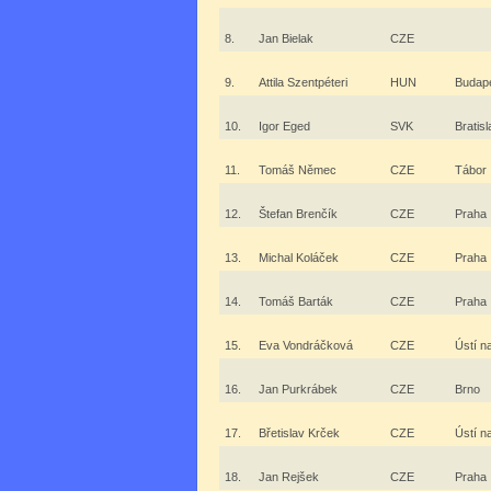
8.
Jan Bielak
CZE
9.
Attila Szentpéteri
HUN
Budap
10.
Igor Eged
SVK
Bratis
11.
Tomáš Němec
CZE
Tábor
12.
Štefan Brenčík
CZE
Praha
13.
Michal Koláček
CZE
Praha
14.
Tomáš Barták
CZE
Praha
15.
Eva Vondráčková
CZE
Ústí n
16.
Jan Purkrábek
CZE
Brno
17.
Břetislav Krček
CZE
Ústí n
18.
Jan Rejšek
CZE
Praha