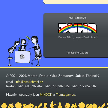
Main Organizer
Duha - Děsír, projekt Deskohraní
full list of orgaizers
© 2001–2026 Martin, Dan a Klára Zemanovi, Jakub Těšínský
email:
info@deskohrani.cz
telefon: +420 608 797 462; +420 775 989 529; +420 777 852 582
Hlavními sponzory jsou
MINDOK
a
Tlama games
.