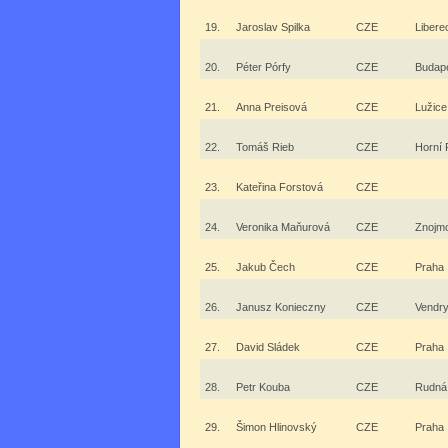
19.
Jaroslav Spilka
CZE
Libere
20.
Péter Pórfy
CZE
Budap
21.
Anna Preisová
CZE
Lužice
22.
Tomáš Rieb
CZE
Horní 
23.
Kateřina Forstová
CZE
24.
Veronika Maňurová
CZE
Znojm
25.
Jakub Čech
CZE
Praha
26.
Janusz Konieczny
CZE
Vendr
27.
David Sládek
CZE
Praha
28.
Petr Kouba
CZE
Rudná
29.
Šimon Hlinovský
CZE
Praha