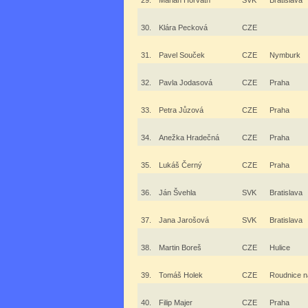
29.
Marián Horváth
SVK
Bratislava
30.
Klára Pecková
CZE
31.
Pavel Souček
CZE
Nymburk
32.
Pavla Jodasová
CZE
Praha
33.
Petra Jůzová
CZE
Praha
34.
Anežka Hradečná
CZE
Praha
35.
Lukáš Černý
CZE
Praha
36.
Ján Švehla
SVK
Bratislava
37.
Jana Jarošová
SVK
Bratislava
38.
Martin Boreš
CZE
Hulice
39.
Tomáš Holek
CZE
Roudnice 
40.
Filip Majer
CZE
Praha