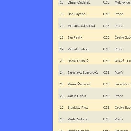
18.
Otmar Onderek
CZE
Metylovice
19.
Dan Fayette
CZE
Praha
20.
Michaela Šámalová
CZE
Praha
21.
Jan Pavlík
CZE
České Budě
22.
Michal Konfršt
CZE
Praha
23.
Daniel Dubský
CZE
Orlová - Lu
24.
Jaroslava Semlerová
CZE
Plzeň
25.
Marek Řeháček
CZE
Jesenice u
26.
Jakub Halčin
CZE
Praha
27.
Stanislav Píša
CZE
České Bude
28.
Martin Sotona
CZE
Praha