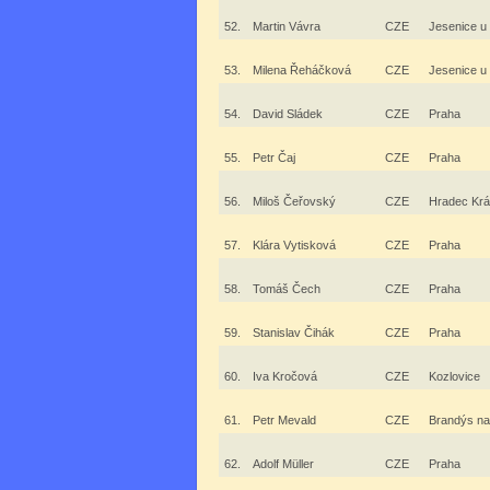
52.
Martin Vávra
CZE
Jesenice u
53.
Milena Řeháčková
CZE
Jesenice u
54.
David Sládek
CZE
Praha
55.
Petr Čaj
CZE
Praha
56.
Miloš Čeřovský
CZE
Hradec Krá
57.
Klára Vytisková
CZE
Praha
58.
Tomáš Čech
CZE
Praha
59.
Stanislav Čihák
CZE
Praha
60.
Iva Kročová
CZE
Kozlovice
61.
Petr Mevald
CZE
Brandýs na
62.
Adolf Müller
CZE
Praha