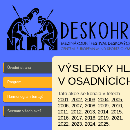
VÝSLEDKY HL
Úvodní strana
V OSADNÍCÍC
Program
Tato akce se konala v letech
Harmonogram turnajů
2001
,
2002
,
2003
,
2004
,
2005
,
2006
,
2007
,
2008
, 2009,
2010
,
Seznam všech akcí
2011
,
2012
,
2013
,
2014
,
2015
,
2016
,
2017
,
2018
,
2019
,
2021
,
2022
,
2023
,
2024
,
2025
.