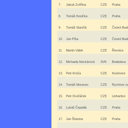
7.
Jakub Zvěřina
CZE
Praha
8.
Tomáš Kosička
CZE
Praha
9.
Tomáš Stančík
CZE
České Budě
10.
Jan Píša
CZE
České Budě
11.
Martin Válek
CZE
Řevnice
12.
Michaela Neckárová
SVK
Bratislava
13.
Petr Kroča
CZE
Kozlovice
14.
Tomáš Moravec
CZE
Rychnov n
15.
Petr Dvořáček
CZE
Linhartice
16.
Lukáš Čepelák
CZE
Praha
17.
Jan Šťastna
CZE
Praha