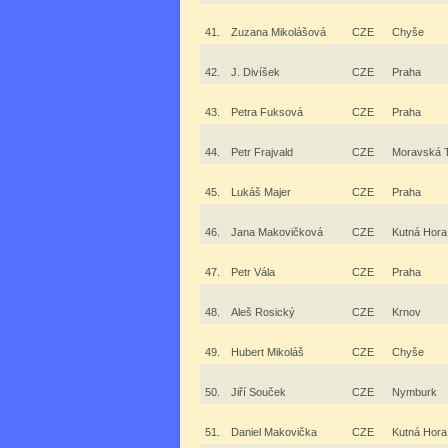
41.
Zuzana Mikolášová
CZE
Chyše
42.
J. Divíšek
CZE
Praha
43.
Petra Fuksová
CZE
Praha
44.
Petr Frajvald
CZE
Moravská 
45.
Lukáš Majer
CZE
Praha
46.
Jana Makovičková
CZE
Kutná Hora
47.
Petr Vála
CZE
Praha
48.
Aleš Rosický
CZE
Krnov
49.
Hubert Mikoláš
CZE
Chyše
50.
Jiří Souček
CZE
Nymburk
51.
Daniel Makovička
CZE
Kutná Hora