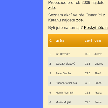
Propozice pro rok 2009 najdete
zde
.
Seznam akcí ve hře Osadníci z
Katanu najdete
zde
.
Byli jste na turnaji?
Poskytněte n
Č.
Jméno
Země
Obec
1.
Jiří Hovorka
CZE
Jirkov
2.
Jana Dvořáková
CZE
Liberec
3.
Pavel Semler
CZE
Plzeň
4.
Zuzana Vytisková
CZE
Praha
5.
Martin Plesnivý
CZE
Praha
6.
Martin Mojžíš
CZE
Praha