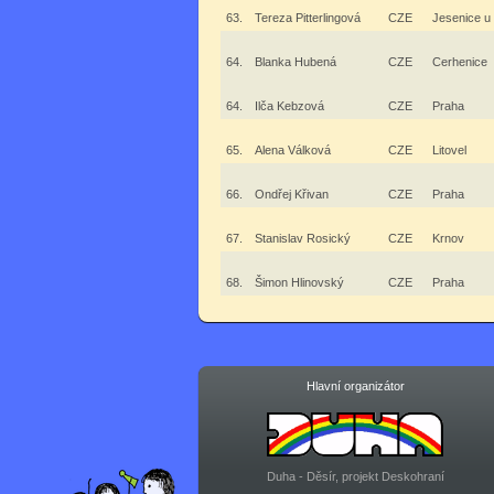
63.
Tereza Pitterlingová
CZE
Jesenice u
64.
Blanka Hubená
CZE
Cerhenice
64.
Ilča Kebzová
CZE
Praha
65.
Alena Válková
CZE
Litovel
66.
Ondřej Křivan
CZE
Praha
67.
Stanislav Rosický
CZE
Krnov
68.
Šimon Hlinovský
CZE
Praha
Hlavní organizátor
Duha - Děsír, projekt Deskohraní