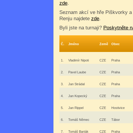
zde
.
Seznam akcí ve hře Piškvorky a
Renju najdete
zde
.
Byli jste na turnaji?
Poskytněte n
Č.
Jméno
Země
Obec
1.
Vladimír Nipoti
CZE
Praha
2.
Pavel Laube
CZE
Praha
3.
Jan Strádal
CZE
Praha
4.
Jan Kopecký
CZE
Praha
5.
Jan Rippel
CZE
Hostivice
6.
Tomáš Němec
CZE
Tábor
7.
Tomáš Barták
CZE
Praha