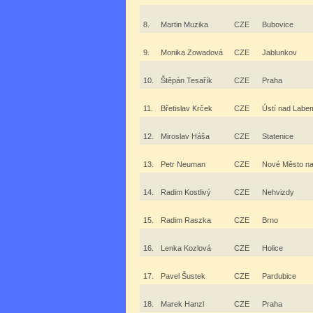
8.
Martin Muzika
CZE
Bubovice
9.
Monika Zowadová
CZE
Jablunkov
10.
Štěpán Tesařík
CZE
Praha
11.
Břetislav Krček
CZE
Ústí nad Labe
12.
Miroslav Háša
CZE
Statenice
13.
Petr Neuman
CZE
Nové Město n
14.
Radim Kostlivý
CZE
Nehvizdy
15.
Radim Raszka
CZE
Brno
16.
Lenka Kozlová
CZE
Holice
17.
Pavel Šustek
CZE
Pardubice
18.
Marek Hanzl
CZE
Praha