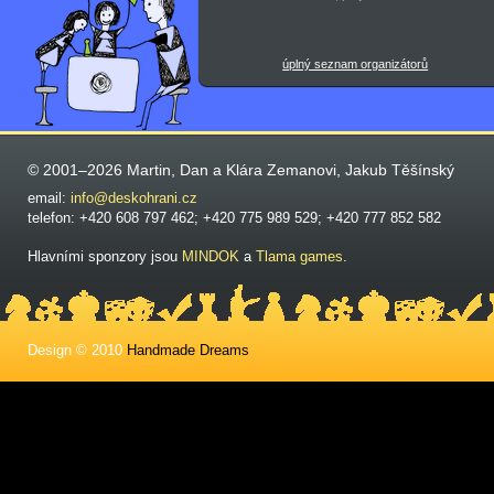
úplný seznam organizátorů
© 2001–2026 Martin, Dan a Klára Zemanovi, Jakub Těšínský
email:
info@deskohrani.cz
telefon: +420 608 797 462; +420 775 989 529; +420 777 852 582
Hlavními sponzory jsou
MINDOK
a
Tlama games
.
Design © 2010
Handmade Dreams