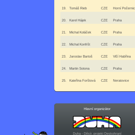
19.
Tomáš Rieb
CZE
Horní Počerni
20.
Karel Hájek
CZE
Praha
21.
Michal Koláček
CZE
Praha
22.
Michal Konfršt
CZE
Praha
23.
Jaroslav Bartoš
CZE
Vlčí Habřina
24.
Martin Sotona
CZE
Praha
25.
Kateřina Forštová
CZE
Neratovice
Hlavní organizátor
Duha - Děsír, projekt Deskohraní