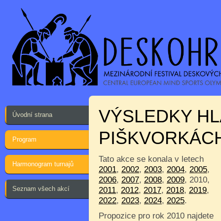
VÝSLEDKY HL
Úvodní strana
PIŠKVORKÁC
Program
Tato akce se konala v letech
Harmonogram turnajů
2001
,
2002
,
2003
,
2004
,
2005
,
2006
,
2007
,
2008
,
2009
, 2010,
Seznam všech akcí
2011
,
2012
,
2017
,
2018
,
2019
,
2022
,
2023
,
2024
,
2025
.
Propozice pro rok 2010 najdete