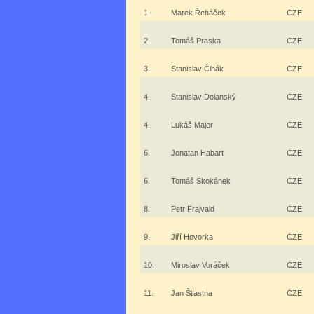
1.
Marek Řeháček
CZE
2.
Tomáš Praska
CZE
3.
Stanislav Čihák
CZE
4.
Stanislav Dolanský
CZE
4.
Lukáš Majer
CZE
6.
Jonatan Habart
CZE
6.
Tomáš Skokánek
CZE
8.
Petr Frajvald
CZE
9.
Jiří Hovorka
CZE
10.
Miroslav Voráček
CZE
11.
Jan Šťastna
CZE