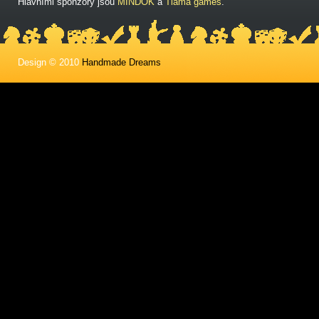
Hlavními sponzory jsou
MINDOK
a
Tlama games
.
Design © 2010
Handmade Dreams