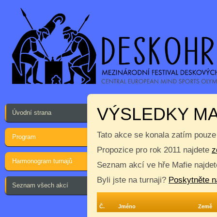
VÝSLEDKY MA
Úvodní strana
Tato akce se konala zatím pouze
Program
Propozice pro rok 2011 najdete
z
Harmonogram turnajů
Seznam akcí ve hře Mafie najde
Byli jste na turnaji?
Poskytněte n
Seznam všech akcí
Č.
Jméno
Země