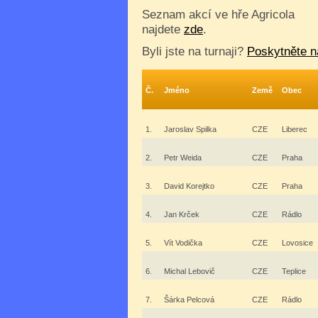
Seznam akcí ve hře Agricola
najdete
zde
.
Byli jste na turnaji?
Poskytněte n
Č.
Jméno
Země
Obec
1.
Jaroslav Spilka
CZE
Liberec
2.
Petr Weida
CZE
Praha
3.
David Korejtko
CZE
Praha
4.
Jan Krček
CZE
Rádlo
5.
Vít Vodička
CZE
Lovosice
6.
Michal Lebovič
CZE
Teplice
7.
Šárka Pelcová
CZE
Rádlo