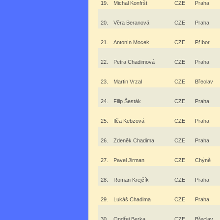
19.
Michal Konfršt
CZE
Praha
20.
Věra Beranová
CZE
Praha
21.
Antonín Mocek
CZE
Příbor
22.
Petra Chadimová
CZE
Praha
23.
Martin Vrzal
CZE
Břeclav
24.
Filip Šesták
CZE
Praha
25.
Ilča Kebzová
CZE
Praha
26.
Zdeněk Chadima
CZE
Praha
27.
Pavel Jirman
CZE
Chýně
28.
Roman Krejčík
CZE
Praha
29.
Lukáš Chadima
CZE
Praha
30.
Ondřej Berka
CZE
Břeclav