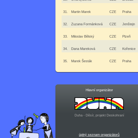
31.
Martin Marek
CZE
Praha
32.
Zuzana Formánková
CZE
Jenštejn
33.
Miloslav Bělský
CZE
Plzeň
34.
Dana Mareková
CZE
Kořenice
35.
Marek Šesták
CZE
Praha
Hlavní organizátor
Duha - Děsír, projekt Deskohraní
úplný seznam organizátorů