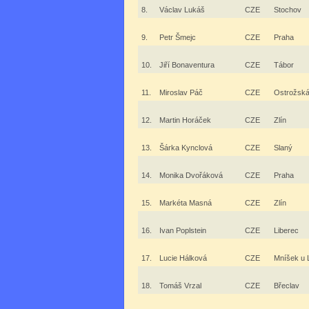
8.
Václav Lukáš
CZE
Stochov
9.
Petr Šmejc
CZE
Praha
10.
Jiří Bonaventura
CZE
Tábor
11.
Miroslav Páč
CZE
Ostrožská
12.
Martin Horáček
CZE
Zlín
13.
Šárka Kynclová
CZE
Slaný
14.
Monika Dvořáková
CZE
Praha
15.
Markéta Masná
CZE
Zlín
16.
Ivan Poplstein
CZE
Liberec
17.
Lucie Hálková
CZE
Mníšek u 
18.
Tomáš Vrzal
CZE
Břeclav