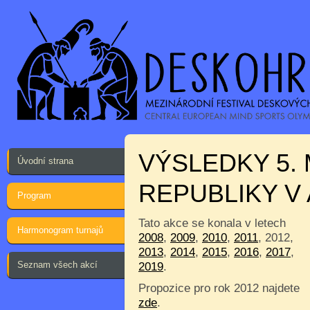
VÝSLEDKY 5.
Úvodní strana
REPUBLIKY V
Program
Tato akce se konala v letech
Harmonogram turnajů
2008
,
2009
,
2010
,
2011
, 2012,
2013
,
2014
,
2015
,
2016
,
2017
,
Seznam všech akcí
2019
.
Propozice pro rok 2012 najdete
zde
.