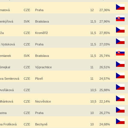
Šmatová
CZE
Praha
12
27,36%
Šenkýřová
SVK
Bratislava
11,5
27,96%
ýža
CZE
Kroměříž
11,5
27,85%
 Vytisková
CZE
Praha
11,5
27,03%
Zemianek
SVK
Bratislava
11,5
25,74%
Smejkal
CZE
Výprachtice
11
26,51%
ava Semlerová
CZE
Plzeň
11
24,57%
Dvořáková
CZE
10,5
25,88%
Šilhánková
CZE
Nezvěstice
10,5
22,14%
astna
CZE
Praha
10
26,27%
na Frolíková
CZE
Bechyně
10
24,68%