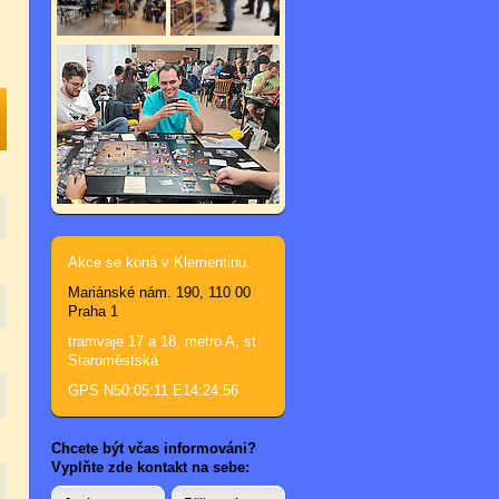
Akce se koná v Klementinu.
Mariánské nám. 190, 110 00
Praha 1
tramvaje 17 a 18, metro A, st.
Staroměstská
GPS N50:05:11 E14:24:56
Chcete být včas informováni?
Vyplňte zde kontakt na sebe: