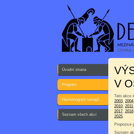
VÝS
Úvodní strana
V O
Program
Tato akce 
Harmonogram turnajů
2003
,
2004
2010
,
2011
2017
,
2018
Seznam všech akcí
2025
.
Propozice 
Seznam akc