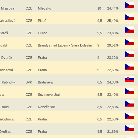
a Mrázová
CZE
Milevsko
10
24,44%
Zahradilová
CZE
Plzeň
9,5
25,49%
 Boreš
CZE
Hulice
9,5
23,88%
evald
CZE
Brandýs nad Labem - Stará Boleslav
9
29,51%
l Dvořák
CZE
Praha
9
23,12%
Jodasová
CZE
Praha
9
22,59%
ír Kubrický
SVK
Bratislava
8,5
24,30%
ára
CZE
Sezimovo Ústí
8,5
23,40%
 Roud
CZE
Nezvěstice
8,5
22,85%
aloghová
CZE
Praha
8,5
22,56%
Zvěřina
CZE
Praha
8,5
21,89%