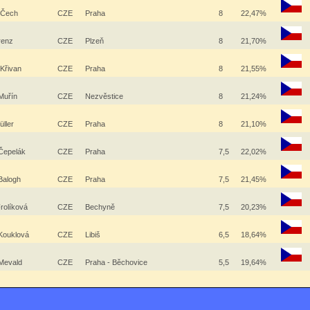
 Čech
CZE
Praha
8
22,47%
renz
CZE
Plzeň
8
21,70%
 Křivan
CZE
Praha
8
21,55%
Muřín
CZE
Nezvěstice
8
21,24%
üller
CZE
Praha
8
21,10%
Čepelák
CZE
Praha
7,5
22,02%
Balogh
CZE
Praha
7,5
21,45%
Frolíková
CZE
Bechyně
7,5
20,23%
Kouklová
CZE
Libiš
6,5
18,64%
 Mevald
CZE
Praha - Běchovice
5,5
19,64%