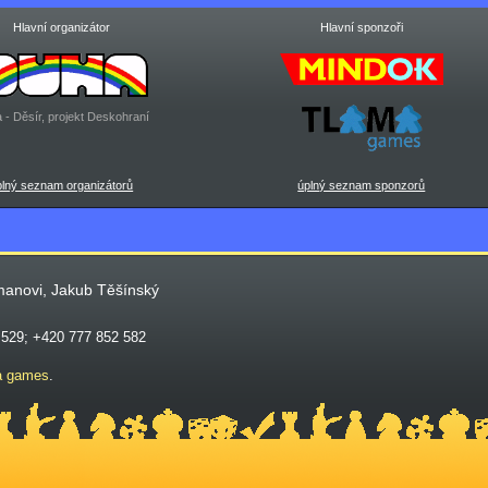
Hlavní organizátor
Hlavní sponzoři
 - Děsír, projekt Deskohraní
plný seznam organizátorů
úplný seznam sponzorů
manovi, Jakub Těšínský
 529; +420 777 852 582
a games
.