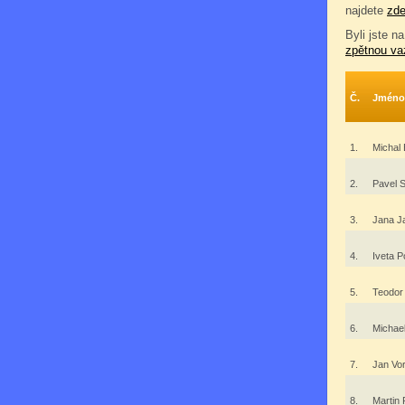
najdete
zd
Byli jste na
zpětnou va
Č.
Jméno
1.
Michal
2.
Pavel 
3.
Jana J
4.
Iveta 
5.
Teodor
6.
Michae
7.
Jan Vo
8.
Martin 