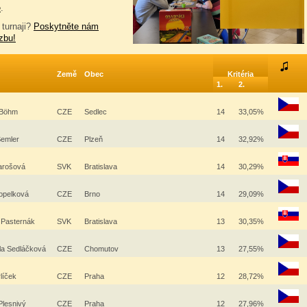
e
.
 turnaji?
Poskytněte nám
zbu!
Země
Obec
Kritéria
1.
2.
 Böhm
CZE
Sedlec
14
33,05%
Semler
CZE
Plzeň
14
32,92%
arošová
SVK
Bratislava
14
30,29%
Popelková
CZE
Brno
14
29,09%
 Pasternák
SVK
Bratislava
13
30,35%
la Sedláčková
CZE
Chomutov
13
27,55%
rlíček
CZE
Praha
12
28,72%
Plesnivý
CZE
Praha
12
27,96%