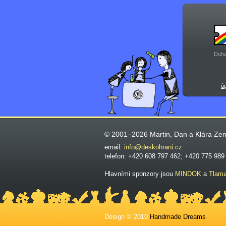
Duha
ú
© 2001–2026 Martin, Dan a Klára Ze
email:
info@deskohrani.cz
telefon: +420 608 797 462; +420 775 989
Hlavními sponzory jsou
MINDOK
a
Tlam
Design © 2010
Handmade Dreams