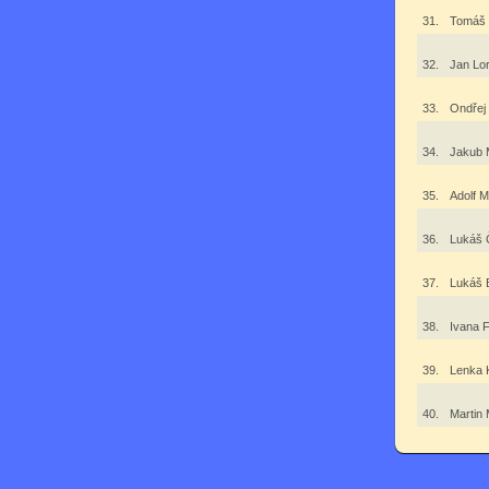
31.
Tomáš
32.
Jan Lo
33.
Ondřej
34.
Jakub 
35.
Adolf M
36.
Lukáš 
37.
Lukáš 
38.
Ivana 
39.
Lenka 
40.
Martin