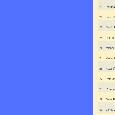
20.
Pavlín
21.
Lucie 
22.
Martin
23.
Petr M
24.
Michae
25.
Pavla 
26.
Vladim
27.
Petr M
28.
Roman
29.
Dana B
30.
Jakub 