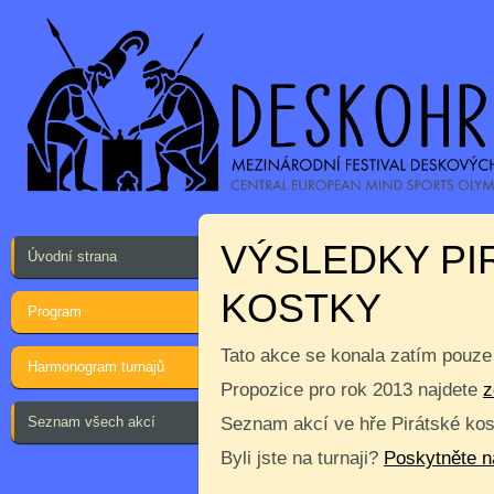
VÝSLEDKY PI
Úvodní strana
KOSTKY
Program
Tato akce se konala zatím pouze
Harmonogram turnajů
Propozice pro rok 2013 najdete
z
Seznam všech akcí
Seznam akcí ve hře Pirátské kos
Byli jste na turnaji?
Poskytněte n