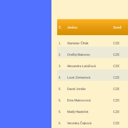
Č.
Jméno
Země
1.
Stanislav Čihák
CZE
2.
Ondřej Makovec
CZE
3.
Alexandra Lukáčová
CZE
4.
Lucie Zemanová
CZE
5.
David Jordán
CZE
5.
Ema Makovcová
CZE
5.
Matěj Hladeček
CZE
5.
Veronika Čejková
CZE