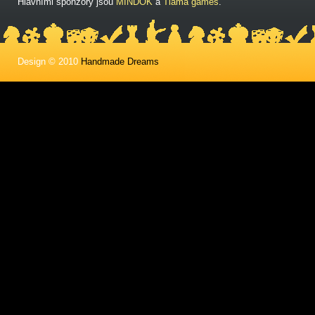
Hlavními sponzory jsou
MINDOK
a
Tlama games
.
Design © 2010
Handmade Dreams