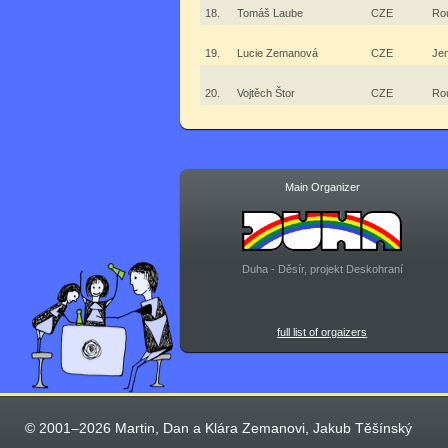
18.
Tomáš Laube
CZE
Ro
19.
Lucie Zemanová
CZE
Jen
20.
Vojtěch Štor
CZE
Ro
Main Organizer
Duha - Děsír, projekt Deskohraní
full list of orgaizers
© 2001–2026 Martin, Dan a Klára Zemanovi, Jakub Těšínský