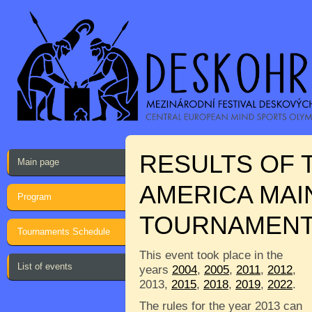
RESULTS OF 
Main page
AMERICA MAI
Program
TOURNAMEN
Tournaments Schedule
This event took place in the
List of events
years
2004
,
2005
,
2011
,
2012
,
2013,
2015
,
2018
,
2019
,
2022
.
The rules for the year 2013 can