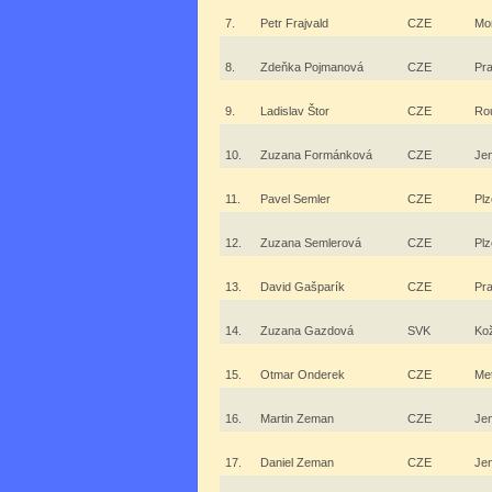
7.
Petr Frajvald
CZE
Mo
8.
Zdeňka Pojmanová
CZE
Pr
9.
Ladislav Štor
CZE
Ro
10.
Zuzana Formánková
CZE
Jen
11.
Pavel Semler
CZE
Pl
12.
Zuzana Semlerová
CZE
Pl
13.
David Gašparík
CZE
Pr
14.
Zuzana Gazdová
SVK
Ko
15.
Otmar Onderek
CZE
Met
16.
Martin Zeman
CZE
Jen
17.
Daniel Zeman
CZE
Jen