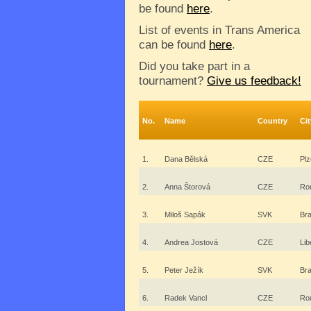
be found
here
.
List of events in Trans America
can be found
here
.
Did you take part in a
tournament?
Give us feedback!
No.
Name
Country
Cit
1.
Dana Bělská
CZE
Pl
2.
Anna Štorová
CZE
Ro
3.
Miloš Sapák
SVK
Bra
4.
Andrea Jostová
CZE
Lib
5.
Peter Ježík
SVK
Bra
6.
Radek Vancl
CZE
Ro