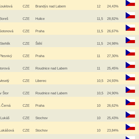
Kouklová
CZE
Brandýs nad Labem
12
24,43%
 Boreš
CZE
Hulice
11,5
28,82%
Sotonová
CZE
Praha
11,5
26,67%
Stehlík
CZE
Štětí
11,5
24,98%
 Plesnivý
CZE
Praha
11
27,30%
torová
CZE
Roudnice nad Labem
11
25,45%
Veselý
CZE
Liberec
10,5
24,93%
av Štor
CZE
Roudnice nad Labem
10,5
24,90%
a Černá
CZE
Praha
10
26,62%
 Lukáš
CZE
Stochov
10
25,43%
 Lukášová
CZE
Stochov
10
23,84%