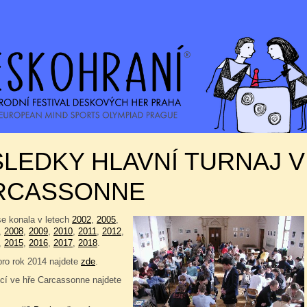
LEDKY HLAVNÍ TURNAJ V
RCASSONNE
se konala v letech
2002
,
2005
,
,
2008
,
2009
,
2010
,
2011
,
2012
,
,
2015
,
2016
,
2017
,
2018
.
pro rok 2014 najdete
zde
.
í ve hře Carcassonne najdete