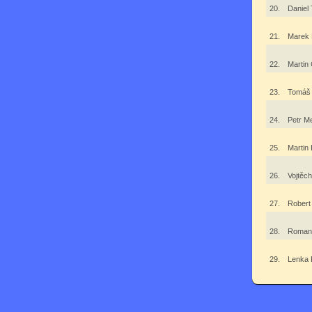
20.
Daniel
21.
Marek
22.
Martin
23.
Tomáš
24.
Petr M
25.
Martin
26.
Vojtěc
27.
Robert
28.
Roman 
29.
Lenka 