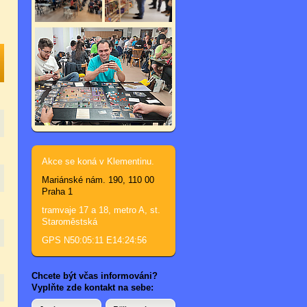
Akce se koná v Klementinu.
Mariánské nám. 190, 110 00
Praha 1
tramvaje 17 a 18, metro A, st.
Staroměstská
GPS N50:05:11 E14:24:56
Chcete být včas informováni?
Vyplňte zde kontakt na sebe: