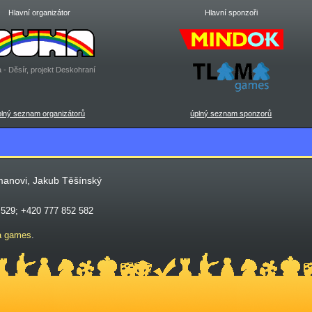
Hlavní organizátor
Hlavní sponzoři
 - Děsír, projekt Deskohraní
plný seznam organizátorů
úplný seznam sponzorů
manovi, Jakub Těšínský
 529; +420 777 852 582
a games
.