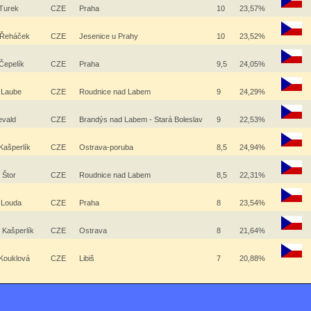
 Turek
CZE
Praha
10
23,57%
 Řeháček
CZE
Jesenice u Prahy
10
23,52%
 Čepelík
CZE
Praha
9,5
24,05%
 Laube
CZE
Roudnice nad Labem
9
24,29%
evald
CZE
Brandýs nad Labem - Stará Boleslav
9
22,53%
 Kašperlík
CZE
Ostrava-poruba
8,5
24,94%
h Štor
CZE
Roudnice nad Labem
8,5
22,31%
 Louda
CZE
Praha
8
23,54%
Kašperlík
CZE
Ostrava
8
21,64%
Kouklová
CZE
Libiš
7
20,88%