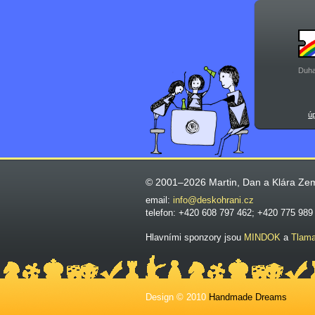
Duha
ú
© 2001–2026 Martin, Dan a Klára Ze
email:
info@deskohrani.cz
telefon: +420 608 797 462; +420 775 989
Hlavními sponzory jsou
MINDOK
a
Tlam
Design © 2010
Handmade Dreams