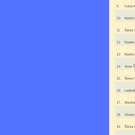
9.
Ivana 
10.
Martin
11.
Šárka 
12.
Radek 
13.
Martin
14.
Anna Š
15.
Šimon 
16.
Ladisl
17.
Martin
18.
Václav
19.
Šárka