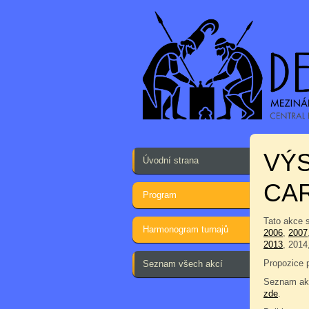
VÝS
Úvodní strana
CA
Program
Tato akce 
Harmonogram turnajů
2006
,
2007
2013
, 2014
Propozice 
Seznam všech akcí
Seznam akc
zde
.