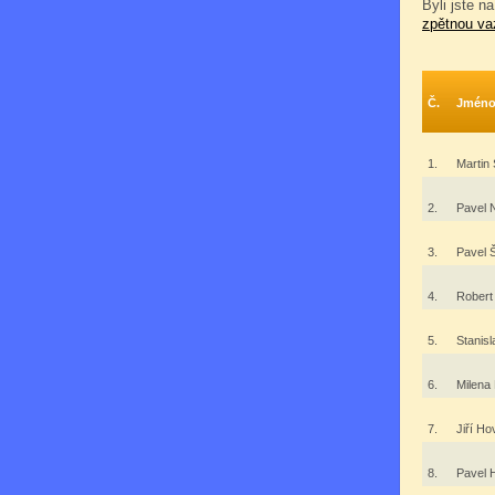
Byli jste na
zpětnou va
Č.
Jmén
1.
Martin
2.
Pavel
3.
Pavel 
4.
Robert
5.
Stanis
6.
Milena
7.
Jiří H
8.
Pavel