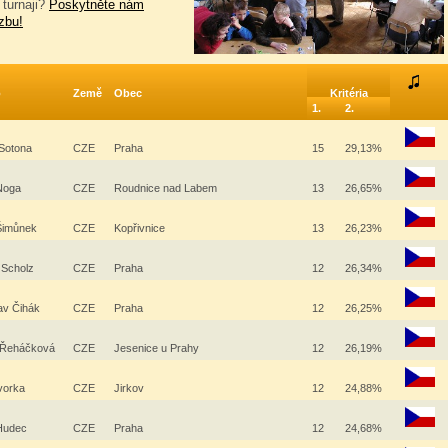
 turnaji?
Poskytněte nám
zbu!
o
Země
Obec
Kritéria
1.
2.
 Sotona
CZE
Praha
15
29,13%
 Noga
CZE
Roudnice nad Labem
13
26,65%
Šimůnek
CZE
Kopřivnice
13
26,23%
 Scholz
CZE
Praha
12
26,34%
lav Čihák
CZE
Praha
12
26,25%
 Řeháčková
CZE
Jesenice u Prahy
12
26,19%
ovorka
CZE
Jirkov
12
24,88%
 Hudec
CZE
Praha
12
24,68%