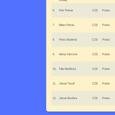
Kobalz
6.
Petr Petras
CZE
Praha
7.
Milan Petras
CZE
Praha
8.
Petra Studená
CZE
Praha
9.
Alena Vávrová
CZE
Praha
10.
Filip Medřický
CZE
Praha
11.
Jakub Tesař
CZE
Praha
12.
Jakub Bouška
CZE
Praha