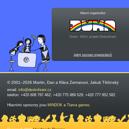
Hlavní organizátor
Duha - Děsír, projekt Deskohraní
úplný seznam organizátorů
© 2001–2026 Martin, Dan a Klára Zemanovi, Jakub Těšínský
email:
info@deskohrani.cz
telefon: +420 608 797 462; +420 775 989 529; +420 777 852 582
Hlavními sponzory jsou
MINDOK
a
Tlama games
.