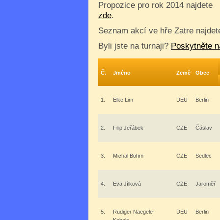
Propozice pro rok 2014 najdete
zde
.
Seznam akcí ve hře Zatre najde
Byli jste na turnaji?
Poskytněte n
Č.
Jméno
Země
Obec
1.
Elke Lim
DEU
Berlin
2.
Filip Jeřábek
CZE
Čáslav
3.
Michal Böhm
CZE
Sedlec
4.
Eva Jílková
CZE
Jaroměř
5.
Rüdiger Naegele-
DEU
Berlin