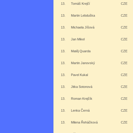
13.
Tomáš Krejčí
CZE
13.
Martin Lebduška
CZE
13.
Michaela Jíšová
CZE
13.
Jan Mikel
CZE
13.
Matěj Quarda
CZE
13.
Martin Janovský
CZE
13.
Pavel Kukal
CZE
13.
Jitka Sotonová
CZE
13.
Roman Krejčík
CZE
13.
Lenka Černá
CZE
13.
Milena Řeháčková
CZE