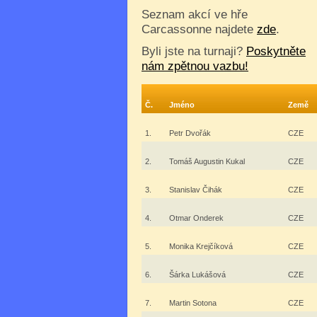
Seznam akcí ve hře
Carcassonne najdete
zde
.
Byli jste na turnaji?
Poskytněte
nám zpětnou vazbu!
Č.
Jméno
Země
1.
Petr Dvořák
CZE
2.
Tomáš Augustin Kukal
CZE
3.
Stanislav Čihák
CZE
4.
Otmar Onderek
CZE
5.
Monika Krejčíková
CZE
6.
Šárka Lukášová
CZE
7.
Martin Sotona
CZE