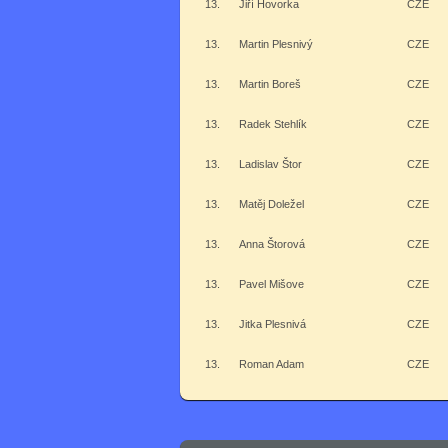
13.
Jiří Hovorka
CZE
13.
Martin Plesnivý
CZE
13.
Martin Boreš
CZE
13.
Radek Stehlík
CZE
13.
Ladislav Štor
CZE
13.
Matěj Doležel
CZE
13.
Anna Štorová
CZE
13.
Pavel Mišove
CZE
13.
Jitka Plesnivá
CZE
13.
Roman Adam
CZE