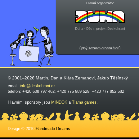
Hlavní organizátor
Duha - Děsír, projekt Deskohraní
úplný seznam organizátorů
© 2001–2026 Martin, Dan a Klára Zemanovi, Jakub Těšínský
email:
info@deskohrani.cz
telefon: +420 608 797 462; +420 775 989 529; +420 777 852 582
Hlavními sponzory jsou
MINDOK
a
Tlama games
.
Design © 2010
Handmade Dreams