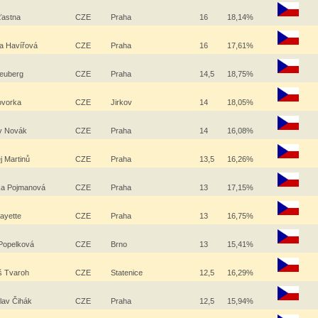
ťastna
CZE
Praha
16
18,14%
la Havířová
CZE
Praha
16
17,61%
euberg
CZE
Praha
14,5
18,75%
Hovorka
CZE
Jirkov
14
18,05%
v Novák
CZE
Praha
14
16,08%
j Martinů
CZE
Praha
13,5
16,26%
ka Pojmanová
CZE
Praha
13
17,15%
ayette
CZE
Praha
13
16,75%
 Popelková
CZE
Brno
13
15,41%
š Tvaroh
CZE
Statenice
12,5
16,29%
slav Čihák
CZE
Praha
12,5
15,94%