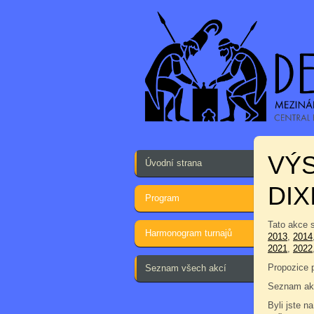
VÝS
Úvodní strana
DIX
Program
Tato akce 
Harmonogram turnajů
2013
,
2014
2021
,
2022
Propozice 
Seznam všech akcí
Seznam akc
Byli jste na