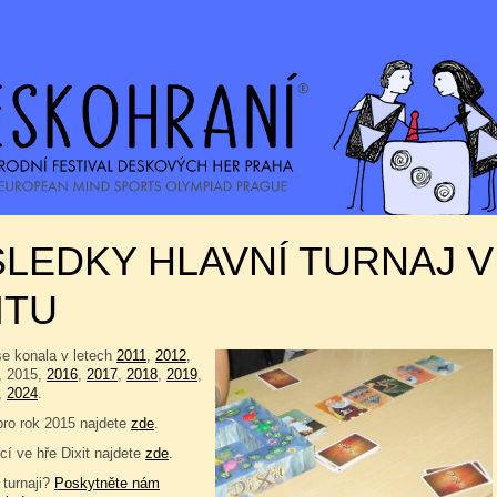
LEDKY HLAVNÍ TURNAJ V
ITU
se konala v letech
2011
,
2012
,
, 2015,
2016
,
2017
,
2018
,
2019
,
,
2024
.
pro rok 2015 najdete
zde
.
í ve hře Dixit najdete
zde
.
 turnaji?
Poskytněte nám