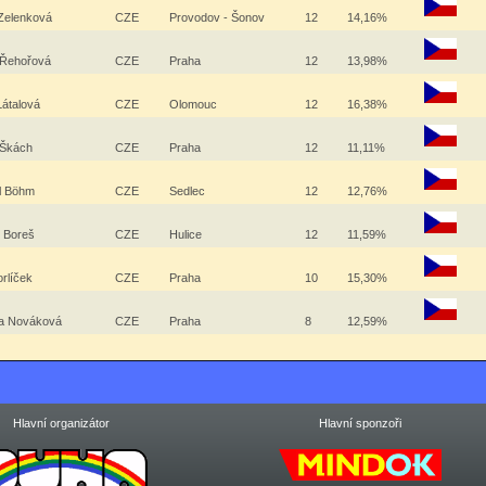
Zelenková
CZE
Provodov - Šonov
12
14,16%
 Řehořová
CZE
Praha
12
13,98%
Látalová
CZE
Olomouc
12
16,38%
 Škách
CZE
Praha
12
11,11%
l Böhm
CZE
Sedlec
12
12,76%
n Boreš
CZE
Hulice
12
11,59%
orlíček
CZE
Praha
10
15,30%
ta Nováková
CZE
Praha
8
12,59%
Hlavní organizátor
Hlavní sponzoři