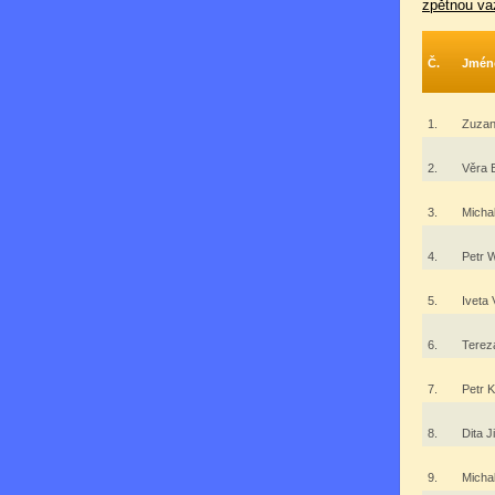
zpětnou va
Č.
Jmén
1.
Zuzan
2.
Věra 
3.
Micha
4.
Petr 
5.
Iveta 
6.
Terez
7.
Petr K
8.
Dita 
9.
Micha