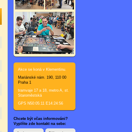
Akce se koná v Klementinu.
Mariánské nám. 190, 110 00
Praha 1
tramvaje 17 a 18, metro A, st.
Staroměstská
GPS N50:05:11 E14:24:56
Chcete být včas informováni?
Vyplňte zde kontakt na sebe: