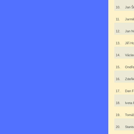
10.
Jan Š
11.
Jarmi
12.
Jan N
13.
Jiří 
14.
Václa
15.
Ondře
16.
Zdeň
17.
Dan F
18.
Iveta
19.
Tomá
20.
Stani