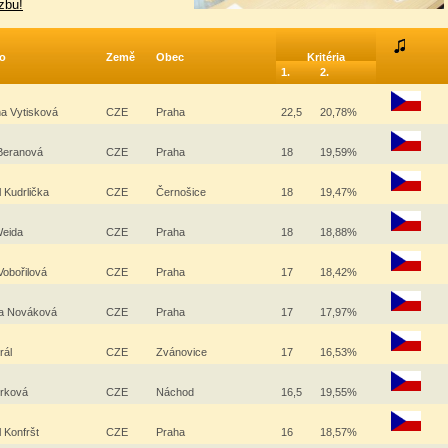
zbu!
o
Země
Obec
Kritéria
1.
2.
a Vytisková
CZE
Praha
22,5
20,78%
Beranová
CZE
Praha
18
19,59%
l Kudrlička
CZE
Černošice
18
19,47%
Weida
CZE
Praha
18
18,88%
Vobořilová
CZE
Praha
17
18,42%
a Nováková
CZE
Praha
17
17,97%
rál
CZE
Zvánovice
17
16,53%
Jirková
CZE
Náchod
16,5
19,55%
l Konfršt
CZE
Praha
16
18,57%