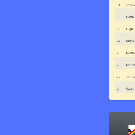
21.
Jana 
22.
Hana
23.
Olga 
24.
Kamil
25.
Micha
26.
Marti
27.
Jan V
28.
Šarlo