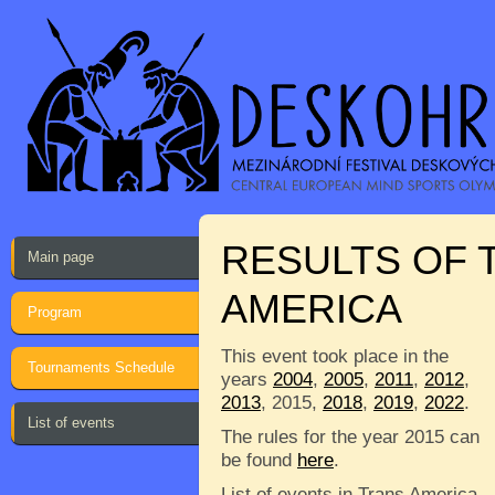
RESULTS OF 
Main page
AMERICA
Program
This event took place in the
Tournaments Schedule
years
2004
,
2005
,
2011
,
2012
,
2013
, 2015,
2018
,
2019
,
2022
.
List of events
The rules for the year 2015 can
be found
here
.
List of events in Trans America