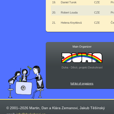
19.
Daniel Turek
CZE
Pr
20.
Robert Louda
CZE
Pr
21.
Helena Knyttlová
CZE
Če
Main Organizer
Duha - Děsír, projekt Deskohraní
full list of orgaizers
© 2001–2026 Martin, Dan a Klára Zemanovi, Jakub Těšínský