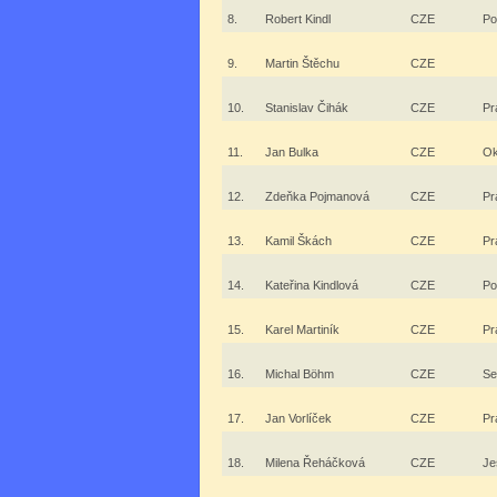
8.
Robert Kindl
CZE
Po
9.
Martin Štěchu
CZE
10.
Stanislav Čihák
CZE
Pr
11.
Jan Bulka
CZE
Ok
12.
Zdeňka Pojmanová
CZE
Pr
13.
Kamil Škách
CZE
Pr
14.
Kateřina Kindlová
CZE
Po
15.
Karel Martiník
CZE
Pr
16.
Michal Böhm
CZE
Se
17.
Jan Vorlíček
CZE
Pr
18.
Milena Řeháčková
CZE
Je