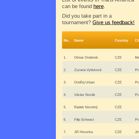
can be found
here
.
Did you take part in a
tournament?
Give us feedback!
No.
Name
Country
Ci
1.
Otmar Onderek
CZE
Me
2.
Zuzana Vytisková
CZE
Pr
3.
Ondřej Urban
CZE
Pr
4.
Václav Novák
CZE
Pr
5.
Radek Novotný
CZE
6.
Filip Schwarz
CZE
Pr
7.
Jiří Hovorka
CZE
Ji