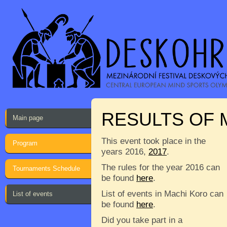
RESULTS OF 
Main page
This event took place in the
Program
years 2016,
2017
.
The rules for the year 2016 can
Tournaments Schedule
be found
here
.
List of events in Machi Koro can
List of events
be found
here
.
Did you take part in a