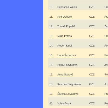
10.
Sebastian Welch
CZE
Pr
11.
Petr Doubek
CZE
Pr
12.
Tomáš Popelář
CZE
Ža
13.
Milan Petras
CZE
Pr
14.
Robert Kindl
CZE
Po
15.
Hana Řehořová
CZE
Pr
16.
Petra Faltýnková
CZE
Je
17.
Anna Štorová
CZE
Ro
18.
Kateřina Faltýnková
CZE
Je
19.
Šarlota Nováková
CZE
Pr
20.
Yuliya Boda
CZE
Pr