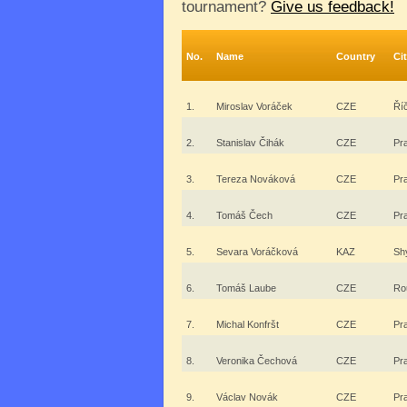
tournament?
Give us feedback!
No.
Name
Country
Ci
1.
Miroslav Voráček
CZE
Ří
2.
Stanislav Čihák
CZE
Pr
3.
Tereza Nováková
CZE
Pr
4.
Tomáš Čech
CZE
Pr
5.
Sevara Voráčková
KAZ
Sh
6.
Tomáš Laube
CZE
Ro
7.
Michal Konfršt
CZE
Pr
8.
Veronika Čechová
CZE
Pr
9.
Václav Novák
CZE
Pr