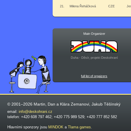
21.
Milena Řeháčková
CZE
Je
Main Organizer
Duha - Děsír, projekt Deskohraní
full list of orgaizers
© 2001–2026 Martin, Dan a Klára Zemanovi, Jakub Těšínský
email:
info@deskohrani.cz
telefon: +420 608 797 462; +420 775 989 529; +420 777 852 582
Hlavními sponzory jsou
MINDOK
a
Tlama games
.