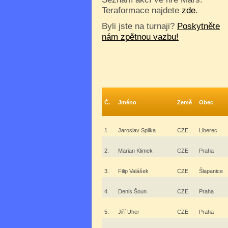
Teraformace najdete
zde
.
Byli jste na turnaji?
Poskytněte
nám zpětnou vazbu!
Č.
Jméno
Země
Obec
1.
Jaroslav Spilka
CZE
Liberec
2.
Marian Klimek
CZE
Praha
3.
Filip Valášek
CZE
Šlapanice
4.
Denis Šoun
CZE
Praha
5.
Jiří Uher
CZE
Praha