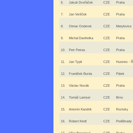
6.
Jakub Dvořáček
CZE
Praha
7.
Jan Vorlíček
CZE
Praha
8.
Otmar Onderek
CZE
Metylovice
9.
Michal Danihelka
CZE
Praha
10.
Petr Petras
CZE
Praha
11.
Jan Typlt
CZE
Husinec - 
12.
František Burda
CZE
Pátek
13.
Václav Novák
CZE
Praha
14.
Tomáš Lamser
CZE
Brno
15.
Antonín Kandrik
CZE
Roztoky
16.
Robert Kindl
CZE
Poděbrady