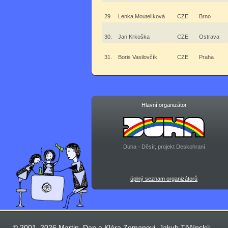
29.
Lenka Moutelíková
CZE
Brno
30.
Jan Krkoška
CZE
Ostrava
31.
Boris Vasilovčík
CZE
Praha
Hlavní organizátor
Duha - Děsír, projekt Deskohraní
úplný seznam organizátorů
© 2001–2026 Martin, Dan a Klára Zemanovi, Jakub Těšínský