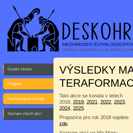
VÝSLEDKY MA
Úvodní strana
TERAFORMA
Program
Tato akce se konala v letech
Harmonogram turnajů
2018,
2019
,
2021
,
2022
,
2023
,
2024
,
2025
.
Seznam všech akcí
Propozice pro rok 2018 najdete
zde
.
Seznam akcí ve hře Mars: