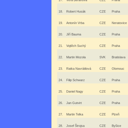
17.
Věra Beranová
CZE
Praha
18.
Robert Husák
CZE
Praha
19.
Antonín Vrba
CZE
Neratovice
20.
Jiří Bauma
CZE
Praha
21.
Vojtěch Suchý
CZE
Praha
22.
Martin Mozola
SVK
Bratislava
23.
Ratka Navrátilová
CZE
Olomouc
24.
Filip Schwarz
CZE
Praha
25.
Daniel Nagy
CZE
Praha
26.
Jan Gutvirt
CZE
Praha
27.
Martin Telka
CZE
Plzeň
28.
Josef Štrojsa
CZE
Byšice