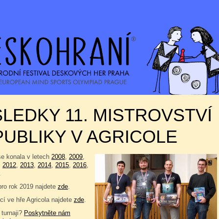
LEDKY 11. MISTROVSTVÍ
UBLIKY V AGRICOLE
se konala v letech
2008
,
2009
,
,
2012
,
2013
,
2014
,
2015
,
2016
,
.
pro rok 2019 najdete
zde
.
í ve hře Agricola najdete
zde
.
 turnaji?
Poskytněte nám