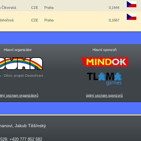
a Čikovská
CZE
Praha
0,1444
Řehořová
CZE
Praha
0,1667
Hlavní organizátor
Hlavní sponzoři
 - Děsír, projekt Deskohraní
plný seznam organizátorů
úplný seznam sponzorů
manovi, Jakub Těšínský
 529; +420 777 852 582