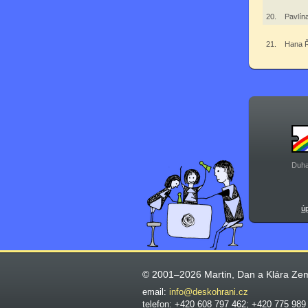
20.
Pavlín
21.
Hana 
Duha
ú
© 2001–2026 Martin, Dan a Klára Ze
email:
info@deskohrani.cz
telefon: +420 608 797 462; +420 775 989