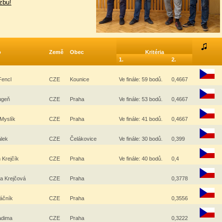
zbu!
o
Země
Obec
Kritéria
1.
2.
Fencl
CZE
Kounice
Ve finále: 59 bodů.
0,4667
lugeň
CZE
Praha
Ve finále: 53 bodů.
0,4667
 Myslík
CZE
Praha
Ve finále: 41 bodů.
0,4667
álek
CZE
Čelákovice
Ve finále: 30 bodů.
0,399
 Krejčík
CZE
Praha
Ve finále: 40 bodů.
0,4
na Krejčová
CZE
Praha
0,3778
táčník
CZE
Praha
0,3556
adima
CZE
Praha
0,3222