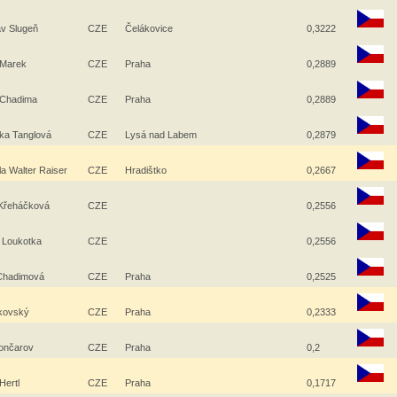
av Slugeň
CZE
Čelákovice
0,3222
 Marek
CZE
Praha
0,2889
 Chadima
CZE
Praha
0,2889
ka Tanglová
CZE
Lysá nad Labem
0,2879
la Walter Raiser
CZE
Hradištko
0,2667
 Křeháčková
CZE
0,2556
 Loukotka
CZE
0,2556
 Chadimová
CZE
Praha
0,2525
ikovský
CZE
Praha
0,2333
Gončarov
CZE
Praha
0,2
Hertl
CZE
Praha
0,1717