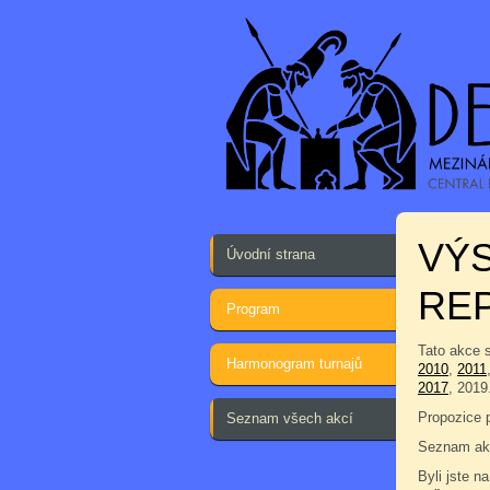
VÝS
Úvodní strana
REP
Program
Tato akce 
Harmonogram turnajů
2010
,
2011
2017
, 2019
Propozice 
Seznam všech akcí
Seznam akc
Byli jste na