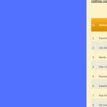
zpětnou va
Č.
Jmén
1.
Pavel 
2.
Ján S
3.
Martin
4.
Petr V
5.
Roman
6.
Kateři
7.
Petr P
8.
Vít Ch