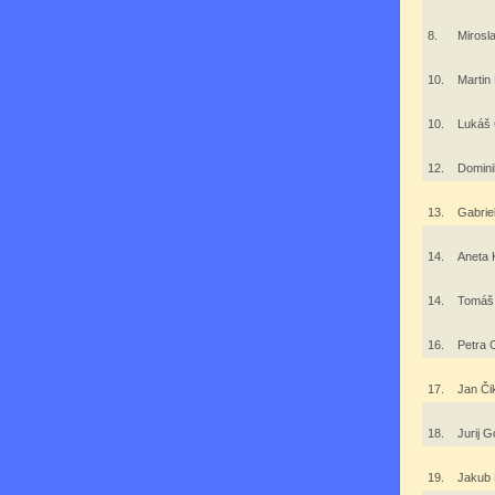
8.
Mirosl
10.
Martin
10.
Lukáš
12.
Domini
13.
Gabrie
14.
Aneta
14.
Tomáš
16.
Petra
17.
Jan Č
18.
Jurij 
19.
Jakub 