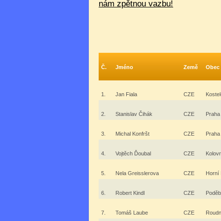
nám zpětnou vazbu!
Č.
Jméno
Země
Obec
1.
Jan Fiala
CZE
Koste
2.
Stanislav Čihák
CZE
Praha
3.
Michal Konfršt
CZE
Praha
4.
Vojtěch Ďoubal
CZE
Kolovr
5.
Nela Greisslerova
CZE
Horní
6.
Robert Kindl
CZE
Poděb
7.
Tomáš Laube
CZE
Roudn