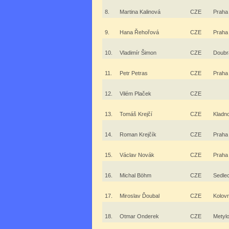
8.
Martina Kalinová
CZE
Praha
9.
Hana Řehořová
CZE
Praha
10.
Vladimír Šimon
CZE
Doubr
11.
Petr Petras
CZE
Praha
12.
Vilém Plaček
CZE
13.
Tomáš Krejčí
CZE
Kladn
14.
Roman Krejčík
CZE
Praha
15.
Václav Novák
CZE
Praha
16.
Michal Böhm
CZE
Sedle
17.
Miroslav Ďoubal
CZE
Kolovr
18.
Otmar Onderek
CZE
Metyl