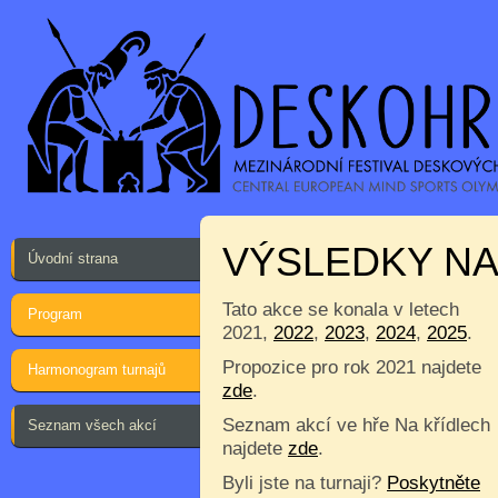
VÝSLEDKY NA
Úvodní strana
Tato akce se konala v letech
Program
2021,
2022
,
2023
,
2024
,
2025
.
Propozice pro rok 2021 najdete
Harmonogram turnajů
zde
.
Seznam akcí ve hře Na křídlech
Seznam všech akcí
najdete
zde
.
Byli jste na turnaji?
Poskytněte