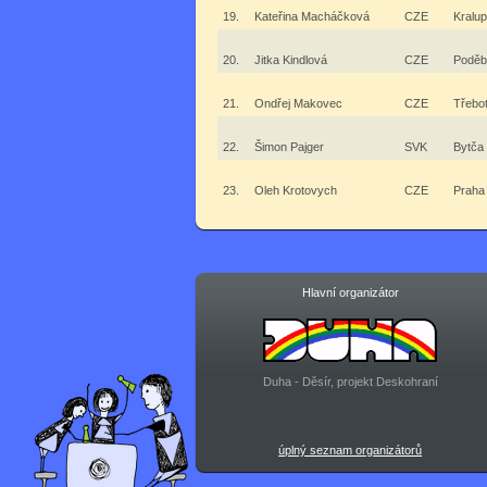
19.
Kateřina Macháčková
CZE
Kralup
20.
Jitka Kindlová
CZE
Poděb
21.
Ondřej Makovec
CZE
Třebo
22.
Šimon Pajger
SVK
Bytča
23.
Oleh Krotovych
CZE
Praha
Hlavní organizátor
Duha - Děsír, projekt Deskohraní
úplný seznam organizátorů