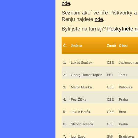
zde
.
Seznam akcí ve hře Piškvorky a
Renju najdete
zde
.
Byli jste na turnaji?
Poskytněte n
Č.
Jméno
Země
Obec
1.
Lukáš Souček
CZE
Jablonec na
2.
Georg-Romet Topkin
EST
Tartu
3.
Martin Muzika
CZE
Bubovice
4.
Petr Žižka
CZE
Praha
5.
Jakub Horák
CZE
Brno
6.
Štěpán Tesařík
CZE
Praha
7.
Igor Eged
SVK
Bratislava