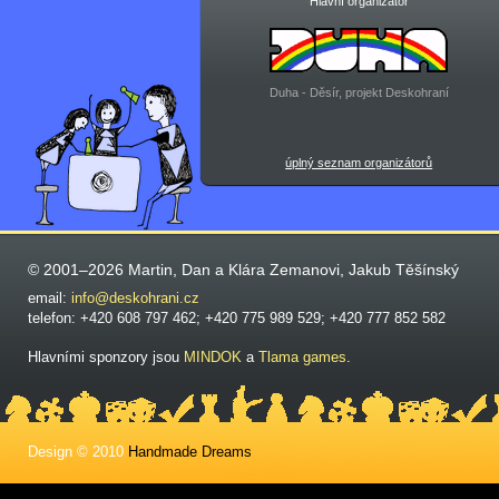
Hlavní organizátor
Duha - Děsír, projekt Deskohraní
úplný seznam organizátorů
© 2001–2026 Martin, Dan a Klára Zemanovi, Jakub Těšínský
email:
info@deskohrani.cz
telefon: +420 608 797 462; +420 775 989 529; +420 777 852 582
Hlavními sponzory jsou
MINDOK
a
Tlama games
.
Design © 2010
Handmade Dreams