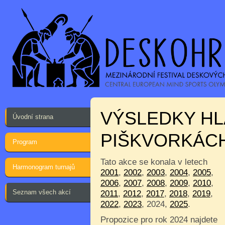
VÝSLEDKY HL
Úvodní strana
PIŠKVORKÁC
Program
Tato akce se konala v letech
Harmonogram turnajů
2001
,
2002
,
2003
,
2004
,
2005
,
2006
,
2007
,
2008
,
2009
,
2010
,
Seznam všech akcí
2011
,
2012
,
2017
,
2018
,
2019
,
2022
,
2023
, 2024,
2025
.
Propozice pro rok 2024 najdete