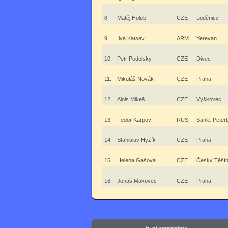
8.
Matěj Holub
CZE
Loděnice
9.
Ilya Katsev
ARM
Yerevan
10.
Petr Podolský
CZE
Divec
11.
Mikuláš Novák
CZE
Praha
12.
Alois Mikeš
CZE
Vyškovec
13.
Fedor Karpov
RUS
Sankt-Peter
14.
Stanislav Hyžík
CZE
Praha
15.
Helena Gašová
CZE
Český Těší
16.
Jonáš Makovec
CZE
Praha