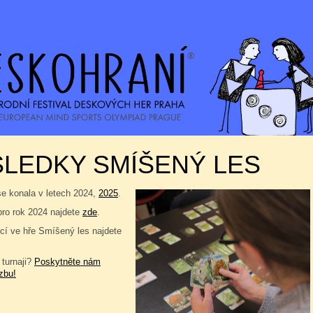
LEDKY SMÍŠENÝ LES
se konala v letech 2024,
2025
.
pro rok 2024 najdete
zde
.
í ve hře Smíšený les najdete
 turnaji?
Poskytněte nám
zbu!