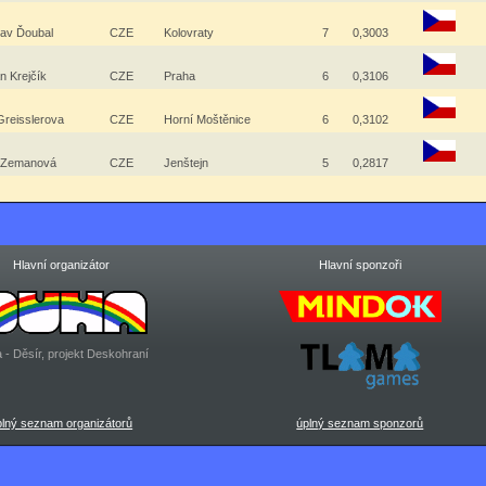
lav Ďoubal
CZE
Kolovraty
7
0,3003
 Krejčík
CZE
Praha
6
0,3106
Greisslerova
CZE
Horní Moštěnice
6
0,3102
e Zemanová
CZE
Jenštejn
5
0,2817
Hlavní organizátor
Hlavní sponzoři
 - Děsír, projekt Deskohraní
plný seznam organizátorů
úplný seznam sponzorů