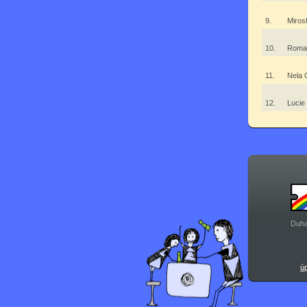
9.
Miros
10.
Roman
11.
Nela 
12.
Luci
Duha
ú