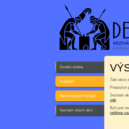
VÝS
Úvodní strana
Tato akce 
Program
Propozice 
Seznam akc
Harmonogram turnajů
zde
.
Byli jste na
Seznam všech akcí
zpětnou va