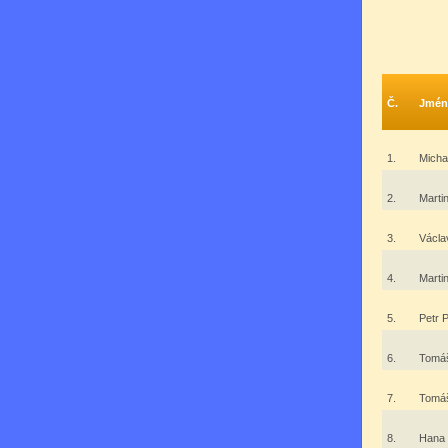
Č.
Jmén
1.
Micha
2.
Marti
3.
Václ
4.
Mart
5.
Petr 
6.
Tomá
7.
Tomá
8.
Hana