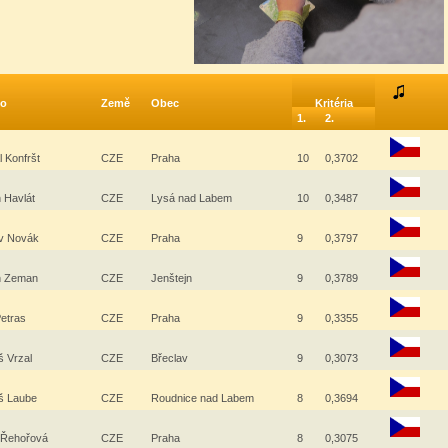
o
Země
Obec
Kritéria
1.
2.
l Konfršt
CZE
Praha
10
0,3702
n Havlát
CZE
Lysá nad Labem
10
0,3487
av Novák
CZE
Praha
9
0,3797
in Zeman
CZE
Jenštejn
9
0,3789
Petras
CZE
Praha
9
0,3355
š Vrzal
CZE
Břeclav
9
0,3073
š Laube
CZE
Roudnice nad Labem
8
0,3694
 Řehořová
CZE
Praha
8
0,3075