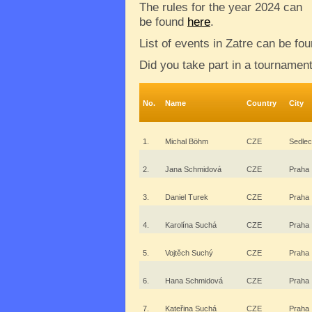
The rules for the year 2024 can
be found
here
.
List of events in Zatre can be fo
Did you take part in a tournamen
No.
Name
Country
City
1.
Michal Böhm
CZE
Sedlec
2.
Jana Schmidová
CZE
Praha
3.
Daniel Turek
CZE
Praha
4.
Karolína Suchá
CZE
Praha
5.
Vojtěch Suchý
CZE
Praha
6.
Hana Schmidová
CZE
Praha
7.
Kateřina Suchá
CZE
Praha