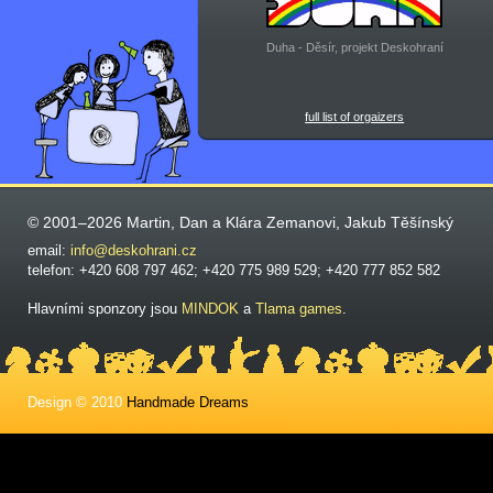
Duha - Děsír, projekt Deskohraní
full list of orgaizers
© 2001–2026 Martin, Dan a Klára Zemanovi, Jakub Těšínský
email:
info@deskohrani.cz
telefon: +420 608 797 462; +420 775 989 529; +420 777 852 582
Hlavními sponzory jsou
MINDOK
a
Tlama games
.
Design © 2010
Handmade Dreams