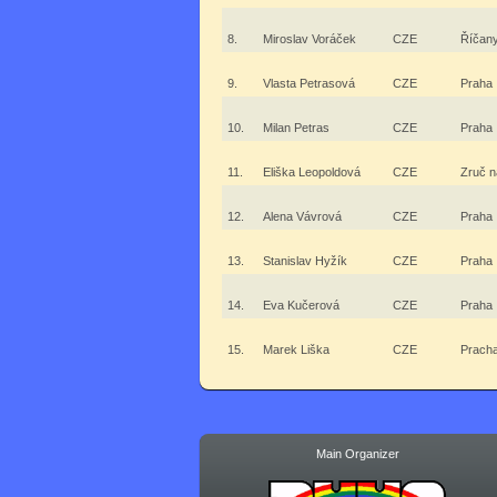
8.
Miroslav Voráček
CZE
Říčan
9.
Vlasta Petrasová
CZE
Praha
10.
Milan Petras
CZE
Praha
11.
Eliška Leopoldová
CZE
Zruč 
12.
Alena Vávrová
CZE
Praha
13.
Stanislav Hyžík
CZE
Praha
14.
Eva Kučerová
CZE
Praha
15.
Marek Liška
CZE
Pracha
Main Organizer