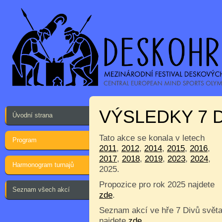
VÝSLEDKY 7 
Úvodní strana
Tato akce se konala v letech
Program
2011
,
2012
,
2014
,
2015
,
2016
,
2017
,
2018
,
2019
,
2023
,
2024
,
Harmonogram turnajů
2025.
Propozice pro rok 2025 najdete
Seznam všech akcí
zde
.
Seznam akcí ve hře 7 Divů svět
najdete
zde
.