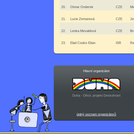
20.
Otmar Onderek
CZE
Me
21.
Lucie Zemanová
CZE
Je
22.
Lenka Mevaldová
CZE
Br
23.
Elad Cooks-Eitan
ISR
Ra
Hlavní organizátor
Duha - Děsír, projekt Deskohraní
úplný seznam organizátorů