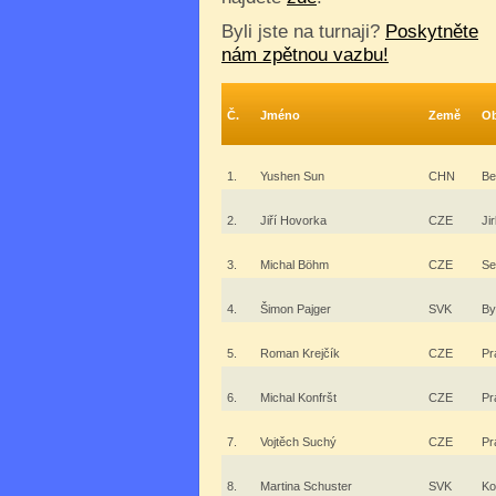
Byli jste na turnaji?
Poskytněte
nám zpětnou vazbu!
Č.
Jméno
Země
O
1.
Yushen Sun
CHN
Be
2.
Jiří Hovorka
CZE
Ji
3.
Michal Böhm
CZE
Se
4.
Šimon Pajger
SVK
By
5.
Roman Krejčík
CZE
Pr
6.
Michal Konfršt
CZE
Pr
7.
Vojtěch Suchý
CZE
Pr
8.
Martina Schuster
SVK
Ko