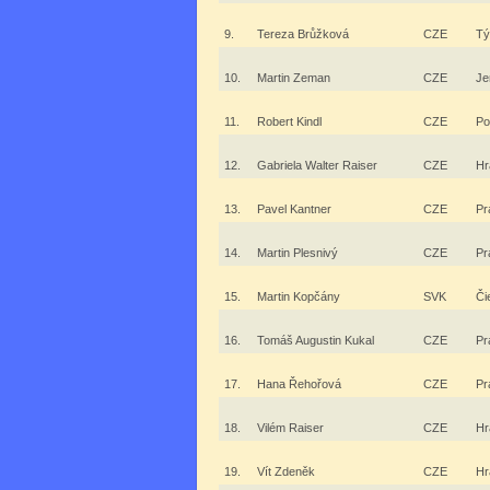
9.
Tereza Brůžková
CZE
Tý
10.
Martin Zeman
CZE
Je
11.
Robert Kindl
CZE
Po
12.
Gabriela Walter Raiser
CZE
Hr
13.
Pavel Kantner
CZE
Pr
14.
Martin Plesnivý
CZE
Pr
15.
Martin Kopčány
SVK
Či
16.
Tomáš Augustin Kukal
CZE
Pr
17.
Hana Řehořová
CZE
Pr
18.
Vilém Raiser
CZE
Hr
19.
Vít Zdeněk
CZE
Hr