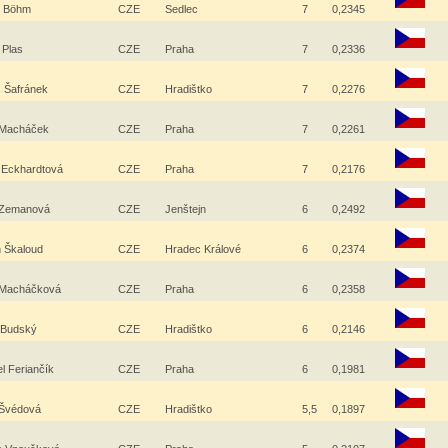
l Böhm
CZE
Sedlec
7
0,2345
n Plas
CZE
Praha
7
0,2336
š Šafránek
CZE
Hradištko
7
0,2276
 Macháček
CZE
Praha
7
0,2261
 Eckhardtová
CZE
Praha
7
0,2176
 Zemanová
CZE
Jenštejn
6
0,2492
 Škaloud
CZE
Hradec Králové
6
0,2374
 Macháčková
CZE
Praha
6
0,2358
 Budský
CZE
Hradištko
6
0,2146
l Feriančík
CZE
Praha
6
0,1981
 Švédová
CZE
Hradištko
5,5
0,1897