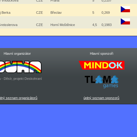
ie Vnoučková
CZE
Praha
5
0,2107
j Berka
CZE
Břeclav
5
0,269
Greisslerova
CZE
Horní Moštěnice
4,5
0,1983
Hlavní organizátor
Hlavní sponzoři
 - Děsír, projekt Deskohraní
plný seznam organizátorů
úplný seznam sponzorů