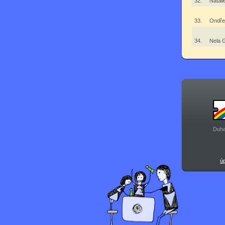
32.
Natál
33.
Ondře
34.
Nela 
Duha
ú