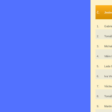
Č.
Jmén
1.
Gabrie
2.
Tomáš
3.
Michal
4.
Vilém
5.
Lada 
6.
Iva V
7.
Václa
8.
Tomá
9.
Marti