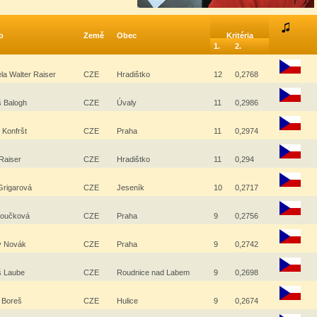
o
Země
Obec
Kritéria
1.
2.
la Walter Raiser
CZE
Hradištko
12
0,2768
 Balogh
CZE
Úvaly
11
0,2986
 Konfršt
CZE
Praha
11
0,2974
 Raiser
CZE
Hradištko
11
0,294
Grigarová
CZE
Jeseník
10
0,2717
noučková
CZE
Praha
9
0,2756
v Novák
CZE
Praha
9
0,2742
š Laube
CZE
Roudnice nad Labem
9
0,2698
n Boreš
CZE
Hulice
9
0,2674