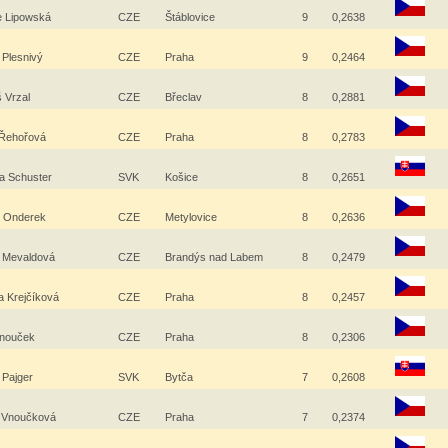
ie Lipowská
CZE
Štáblovice
9
0,2638
 Plesnivý
CZE
Praha
9
0,2464
 Vrzal
CZE
Břeclav
8
0,2881
Řehořová
CZE
Praha
8
0,2783
na Schuster
SVK
Košice
8
0,2651
 Onderek
CZE
Metylovice
8
0,2636
 Mevaldová
CZE
Brandýs nad Labem
8
0,2479
a Krejčíková
CZE
Praha
8
0,2457
Vnouček
CZE
Praha
8
0,2306
 Pajger
SVK
Bytča
7
0,2608
a Vnoučková
CZE
Praha
7
0,2374