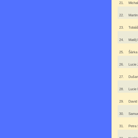
21.
Micha
22.
Marti
23.
Tobiá
24.
Matěj
25.
Šárka
26.
Lucie
27.
Dušan
28.
Lucie
29.
David
30.
Samue
31.
Petra