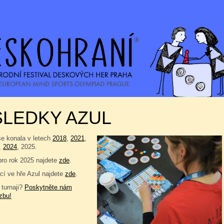
SLEDKY AZUL
se konala v letech
2018
,
2021
,
,
2024
, 2025.
pro rok 2025 najdete
zde
.
í ve hře Azul najdete
zde
.
 turnaji?
Poskytněte nám
zbu!