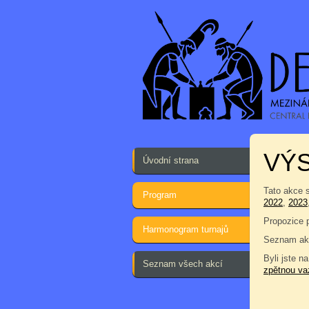
VÝ
Úvodní strana
Tato akce 
Program
2022
,
2023
Propozice 
Harmonogram turnajů
Seznam akc
Byli jste na
Seznam všech akcí
zpětnou va