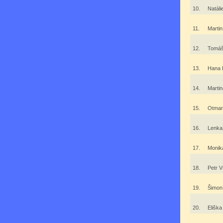
10.
Natál
11.
Martin
12.
Tomáš
13.
Hana 
14.
Marti
15.
Otmar
16.
Lenka
17.
Monik
18.
Petr 
19.
Šimon
20.
Elišk