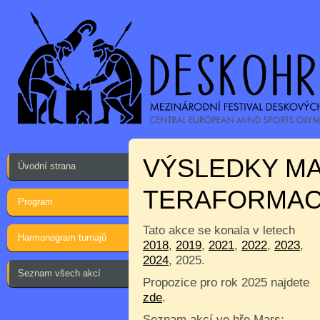
VÝSLEDKY MA
Úvodní strana
TERAFORMA
Program
Tato akce se konala v letech
Harmonogram turnajů
2018
,
2019
,
2021
,
2022
,
2023
,
2024
, 2025.
Seznam všech akcí
Propozice pro rok 2025 najdete
zde
.
Seznam akcí ve hře Mars: