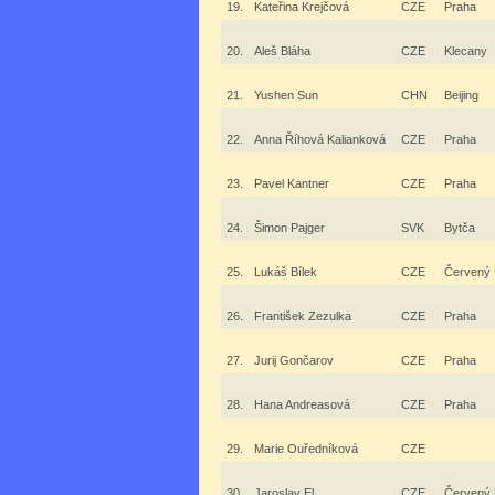
19.
Kateřina Krejčová
CZE
Praha
20.
Aleš Bláha
CZE
Klecany
21.
Yushen Sun
CHN
Beijing
22.
Anna Říhová Kalianková
CZE
Praha
23.
Pavel Kantner
CZE
Praha
24.
Šimon Pajger
SVK
Bytča
25.
Lukáš Bílek
CZE
Červený 
26.
František Zezulka
CZE
Praha
27.
Jurij Gončarov
CZE
Praha
28.
Hana Andreasová
CZE
Praha
29.
Marie Ouředníková
CZE
30.
Jaroslav El
CZE
Červený 