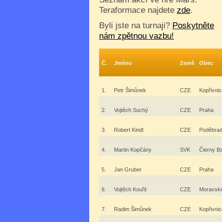
Teraformace najdete
zde
.
Byli jste na turnaji?
Poskytněte
nám zpětnou vazbu!
Č.
Jméno
Země
Obec
1.
Petr Šimůnek
CZE
Kopřivnic
2.
Vojtěch Suchý
CZE
Praha
3.
Robert Kindl
CZE
Poděbra
4.
Martin Kopčány
SVK
Čierny B
5.
Jan Gruber
CZE
Praha
6.
Vojtěch Kouřil
CZE
Moravské
7.
Radim Šimůnek
CZE
Kopřivnic