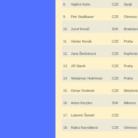
8.
Vojtěch Kuhn
CZE
Spojil
9.
Petr Stadlbauer
CZE
Olomouc
10.
Jozef Kováč
SVK
Bratislav
11.
Václav Novák
CZE
Praha
12.
Jana Šimůnková
CZE
Kopřivnic
13.
Jiří Slavík
CZE
Praha
14.
Volodymyr Hoikhman
CZE
Praha
15.
Otmar Onderek
CZE
Metylovi
16.
Anton Korytko
SVK
Milovice
17.
Lubomír Šenekl
CZE
18.
Ratka Navrátilová
CZE
Olomouc