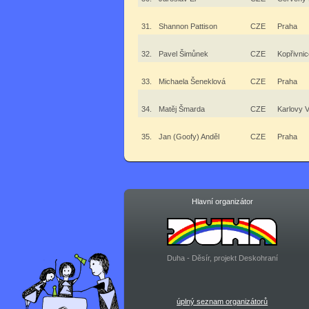
31.
Shannon Pattison
CZE
Praha
32.
Pavel Šimůnek
CZE
Kopřivnic
33.
Michaela Šeneklová
CZE
Praha
34.
Matěj Šmarda
CZE
Karlovy 
35.
Jan (Goofy) Anděl
CZE
Praha
Hlavní organizátor
Duha - Děsír, projekt Deskohraní
úplný seznam organizátorů