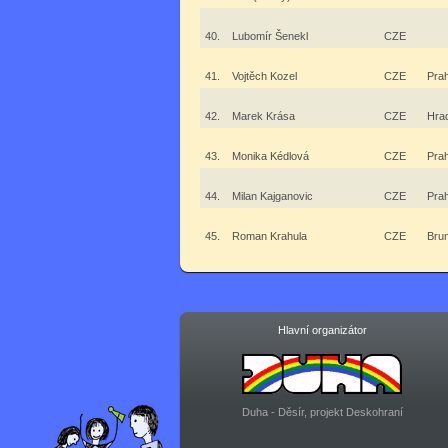
40.
Lubomír Šenekl
CZE
41.
Vojtěch Kozel
CZE
Pra
42.
Marek Krása
CZE
Hra
43.
Monika Kédlová
CZE
Pra
44.
Milan Kajganovic
CZE
Pra
45.
Roman Krahula
CZE
Bru
Hlavní organizátor
Duha - Děsír, projekt Deskohraní