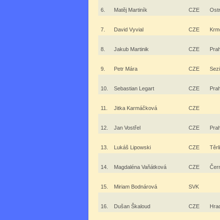
6.
Matěj Martiník
CZE
Ost
7.
David Vyvial
CZE
Krm
8.
Jakub Martinik
CZE
Pra
9.
Petr Mára
CZE
Sez
10.
Sebastian Legart
CZE
Pra
11.
Jitka Karmáčková
CZE
12.
Jan Vostřel
CZE
Pra
13.
Lukáš Lipowski
CZE
Těrl
14.
Magdaléna Vaňátková
CZE
Čer
15.
Miriam Bodnárová
SVK
16.
Dušan Škaloud
CZE
Hra