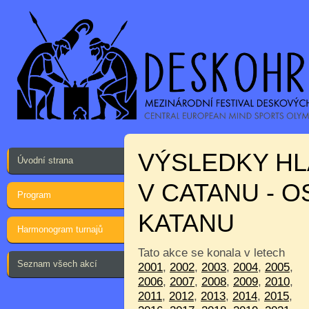
VÝSLEDKY HL
Úvodní strana
V CATANU - O
Program
KATANU
Harmonogram turnajů
Tato akce se konala v letech
Seznam všech akcí
2001
,
2002
,
2003
,
2004
,
2005
,
2006
,
2007
,
2008
,
2009
,
2010
,
2011
,
2012
,
2013
,
2014
,
2015
,