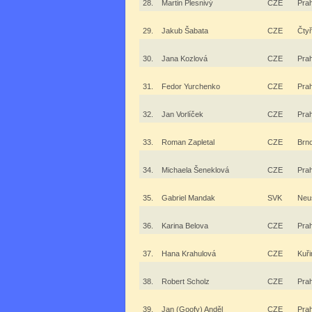
28.
Martin Plesnivý
CZE
Pra
29.
Jakub Šabata
CZE
Čtyř
30.
Jana Kozlová
CZE
Pra
31.
Fedor Yurchenko
CZE
Pra
32.
Jan Vorlíček
CZE
Pra
33.
Roman Zapletal
CZE
Brn
34.
Michaela Šeneklová
CZE
Pra
35.
Gabriel Mandak
SVK
Neu
36.
Karina Belova
CZE
Pra
37.
Hana Krahulová
CZE
Kuř
38.
Robert Scholz
CZE
Pra
39.
Jan (Goofy) Anděl
CZE
Pra