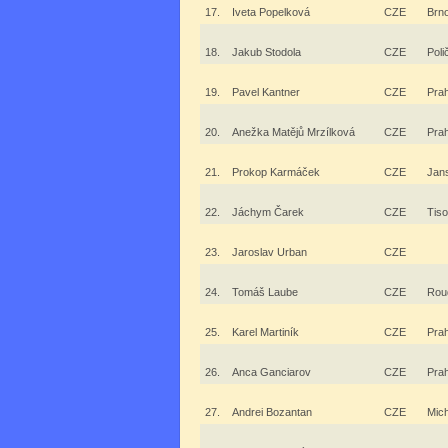
17.
Iveta Popelková
CZE
Brn
18.
Jakub Stodola
CZE
Poli
19.
Pavel Kantner
CZE
Pra
20.
Anežka Matějů Mrzílková
CZE
Pra
21.
Prokop Karmáček
CZE
Jan
22.
Jáchym Čarek
CZE
Tis
23.
Jaroslav Urban
CZE
24.
Tomáš Laube
CZE
Rou
25.
Karel Martiník
CZE
Pra
26.
Anca Ganciarov
CZE
Pra
27.
Andrei Bozantan
CZE
Mich