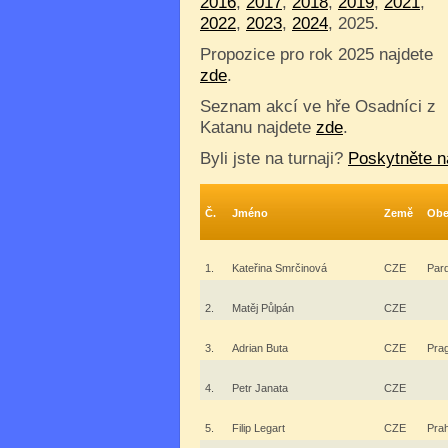
2016
,
2017
,
2018
,
2019
,
2021
,
2022
,
2023
,
2024
, 2025.
Propozice pro rok 2025 najdete
zde
.
Seznam akcí ve hře Osadníci z
Katanu najdete
zde
.
Byli jste na turnaji?
Poskytněte n
Č.
Jméno
Země
Obe
1.
Kateřina Smrčinová
CZE
Par
2.
Matěj Půlpán
CZE
3.
Adrian Buta
CZE
Pra
4.
Petr Janata
CZE
5.
Filip Legart
CZE
Pra