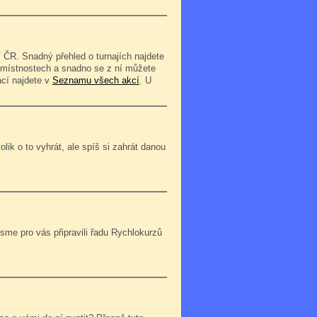
 ČR. Snadný přehled o turnajích najdete
o místnostech a snadno se z ní můžete
ací najdete v
Seznamu všech akcí
. U
lik o to vyhrát, ale spíš si zahrát danou
jsme pro vás připravili řadu Rychlokurzů