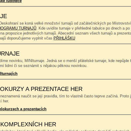
ské ludotéce
JE
Deskohraní se koná velké množství turnajů od začátečnických po Mistrovství
OGRAMU TURNAJŮ
. Kde uvidíte turnaje v přehledné tabulce po dnech a p
 na propozice jednotlivých turnajů. Abecední seznam všech turnajů a prezent
rnajů doporučujeme vyplnit včas
PŘIHLÁŠKU
URNAJE
íme novinku, MINIturnaje. Jedná se o menší přátelské turnaje, kde nepůjde to
mi lidmi či se seznámit s nějakou pěknou novinkou.
Iturnajích
OKURZY A PREZENTACE HER
neznamená naučit se její pravidla, tím to vlastně často teprve začíná. Proto 
í her.
hlokurzech a prezentacích
 KOMPLEXNÍCH HER