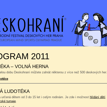
OGRAM 2011
ÉKA – VOLNÁ HERNA
celou dobu Deskohraní můžete zahrát některou z více než 500 deskových her.
dotéce
Á LUDOTÉKA
a určená dětem od 3 do 15 let i celým rodinám. Je zde i možnost
hlídání dětí
.
tské turnaje
.