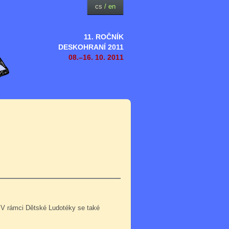
cs
/
en
11. ROČNÍK
DESKOHRANÍ 2011
08.–16. 10. 2011
 V rámci Dětské Ludotéky se také