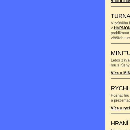
Více o dět
TURNA
V průběhu 
v
HARMON
prokliknout
větších tu
MINIT
Letos zavád
hru s různý
Více o MIN
RYCHL
Poznat hru 
a prezentac
Více o ryc
HRANÍ