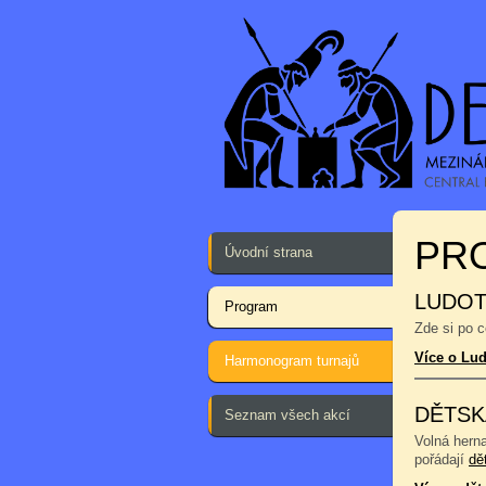
PR
Úvodní strana
LUDOT
Program
Zde si po 
Více o Lu
Harmonogram turnajů
DĚTSK
Seznam všech akcí
Volná hern
pořádají
dě