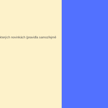
ěkterých novinkách (pravidla samozřejmě