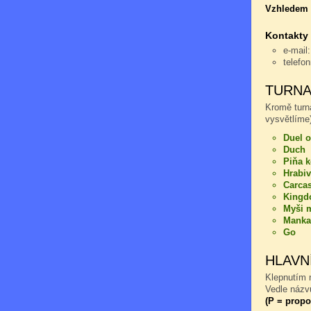
Vzhledem k
Kontakty
e-mail
telefo
TURNA
Kromě turn
vysvětlíme)
Duel o
Duch
Piňa 
Hrabiv
Carca
Kingd
Myši m
Manka
Go
HLAVN
Klepnutím n
Vedle názvu
(P = propo