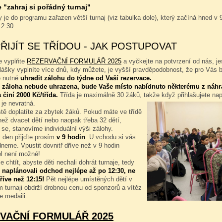
"zahraj si pořádný turnaj"
 je do programu zařazen větší turnaj (viz tabulka dole), který začíná hned v 9
12:30.
PŘIJÍT SE TŘÍDOU - JAK POSTUPOVAT
e vyplňte
REZERVAČNÍ FORMULÁŘ 2025
a vyčkejte na potvrzení od nás, je
hlášky vyplníte více dnů, kdy můžete, je vyšší pravděpodobnost, že pro Vás 
e nutné
uhradit zálohu do týdne od Vaší rezervace.
 záloha nebude uhrazena, bude Vaše místo nabídnuto některému z náhr
 činí 2000 Kč/třída.
Třída je maximálně 30 žáků, takže když přihlašujete na
 je nevratná.
tě doplatíte za zbytek žáků. Pokud máte ve třídě
ež dvacet dětí nebo naopak třeba 32 dětí,
 se, stanovíme individuální výši zálohy.
 den přijďte prosím
v 9 hodin
. U vchodu si vás
neme. Vpustit dovnitř dříve než v 9 hodin
l není možné!
 chtít, abyste děti nechali dohrát turnaje, tedy
 naplánovali odchod nejlépe až po 12:30, ne
říve než 12:15!
Pět nejlépe umístěných dětí v
 turnaji obdrží drobnou cenu od sponzorů a vítěz
e medaili.
VAČNÍ FORMULÁŘ 2025