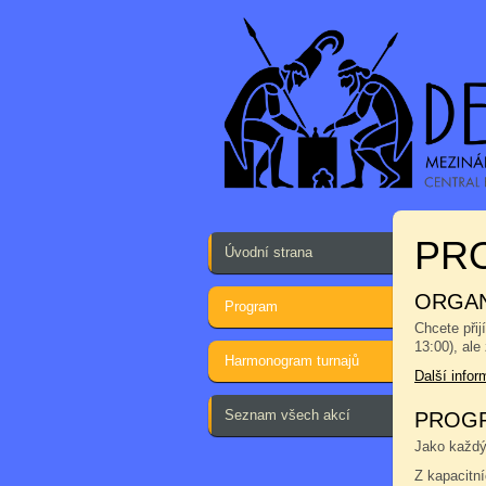
PRO
Úvodní strana
ORGAN
Program
Chcete přij
13:00), ale
Harmonogram turnajů
Další info
Seznam všech akcí
PROGR
Jako každým
Z kapacitn