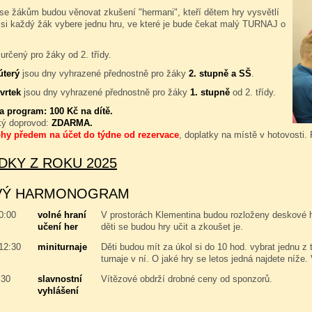
se žákům budou věnovat zkušení "hermani", kteří dětem hry vysvětlí
 si každý žák vybere jednu hru, ve které je bude čekat malý TURNAJ o
určený pro žáky od 2. třídy.
úterý
jsou dny vyhrazené přednostně pro žáky
2. stupně a SŠ
.
vrtek
jsou dny vyhrazené přednostně pro žáky
1. stupně
od 2. třídy.
za program:
100 Kč na dítě.
ký doprovod:
ZDARMA.
ohy předem na účet do týdne od rezervace
, doplatky na místě v hotovosti.
DKY Z ROKU 2025
VÝ HARMONOGRAM
10:00
volné hraní
V prostorách Klementina budou rozloženy deskové hry
učení her
děti se budou hry učit a zkoušet je.
 12:30
miniturnaje
Děti budou mít za úkol si do 10 hod. vybrat jednu z 
turnaje v ní. O jaké hry se letos jedná najdete níže.
:30
slavnostní
Vítězové obdrží drobné ceny od sponzorů.
vyhlášení