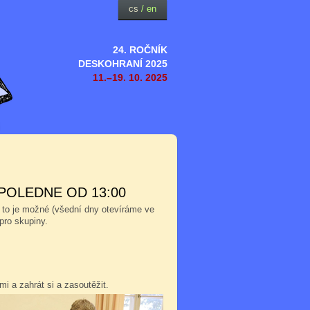
cs
/
en
24. ROČNÍK
DESKOHRANÍ 2025
11.–19. 10. 2025
POLEDNE OD 13:00
 to je možné (všední dny otevíráme ve
pro skupiny.
i a zahrát si a zasoutěžit.