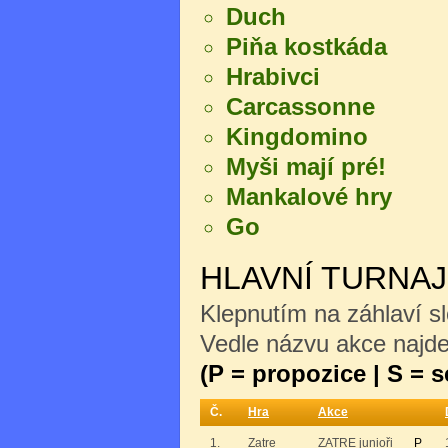
Duch
Piňa kostkáda
Hrabivci
Carcassonne
Kingdomino
Myši mají pré!
Mankalové hry
Go
HLAVNÍ TURNA
Klepnutím na záhlaví sl
Vedle názvu akce najdet
(P = propozice | S = 
Č.
Hra
Akce
1.
Zatre
ZATRE junioři
P