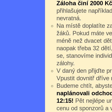
Záloha činí 2000 Kč
přihlašujete napříkl
nevratná.
Na místě doplatíte z
žáků. Pokud máte ve
méně než dvacet dět
naopak třeba 32 dětí
se, stanovíme individ
zálohy.
V daný den přijďte 
Vpustit dovnitř dřív
Budeme chtít, abyste 
naplánovali odchod 
12:15!
Pět nejlépe um
cenu od sponzorů a v