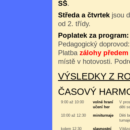
SŠ
.
Středa a čtvrtek
jsou d
od 2. třídy.
Poplatek za program:
Pedagogický doprovod
Platba
zálohy předem 
místě v hotovosti. Podr
VÝSLEDKY Z RO
ČASOVÝ HARM
9:00 až 10:00
volné hraní
V pros
učení her
děti s
10:00 až 12:30
miniturnaje
Děti b
turnaj
kolem 12:30
slavnostní
Vítězo