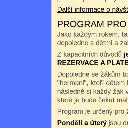
Další informace o náv
PROGRAM PRO Š
Jako každým rokem, tak
dopoledne s dětmi a zah
Z kapacitních důvodů
j
REZERVACE
A PLAT
Dopoledne se žákům b
"hermani", kteří dětem 
následně si každý žák 
které je bude čekat m
Program je určený pro ž
Pondělí a úterý
jsou d