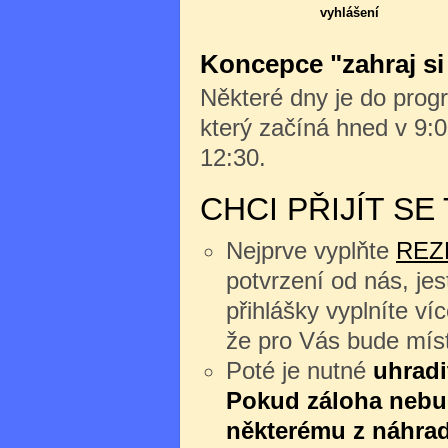
vyhlášení
Koncepce "zahraj si
Některé dny je do progr
který začíná hned v 9:0
12:30.
CHCI PŘIJÍT S
Nejprve vyplňte
REZ
potvrzení od nás, jes
přihlášky vyplníte v
že pro Vás bude míst
Poté je nutné
uhradi
Pokud záloha nebu
některému z náhrad