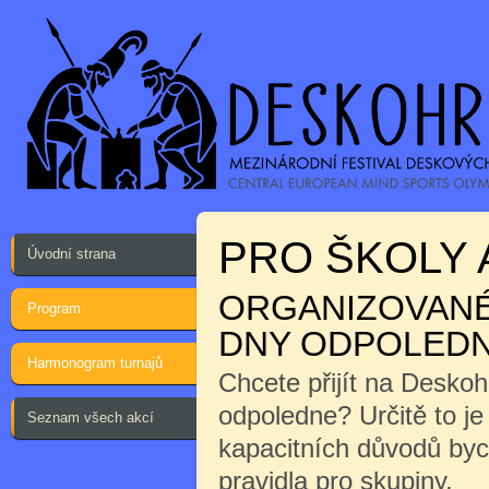
PRO ŠKOLY 
Úvodní strana
ORGANIZOVANÉ 
Program
DNY ODPOLEDN
Harmonogram turnajů
Chcete přijít na Desko
odpoledne? Určitě to j
Seznam všech akcí
kapacitních důvodů byc
pravidla pro skupiny.