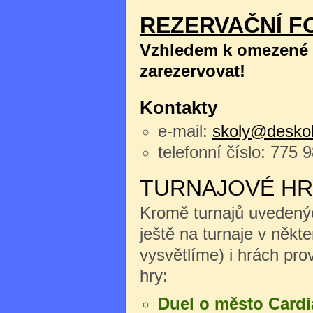
REZERVAČNÍ F
Vzhledem k omezené k
zarezervovat!
Kontakty
e-mail:
skoly@deskoh
telefonní číslo: 775 
TURNAJOVÉ HR
Kromě turnajů uvedenýc
ještě na turnaje v něk
vysvětlíme) i hrách pro
hry:
Duel o město Cardi