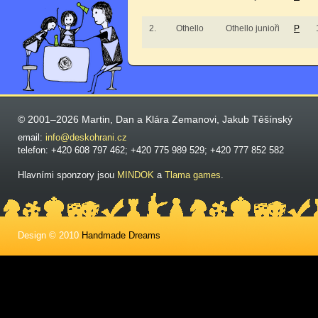
2.
Othello
Othello junioři
P
© 2001–2026 Martin, Dan a Klára Zemanovi, Jakub Těšínský
email:
info@deskohrani.cz
telefon: +420 608 797 462; +420 775 989 529; +420 777 852 582
Hlavními sponzory jsou
MINDOK
a
Tlama games
.
Design © 2010
Handmade Dreams