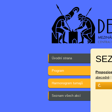
SEZ
Úvodní strana
Program
Propozice
abecedně
Harmonogram turnajů
Č.
Seznam všech akcí