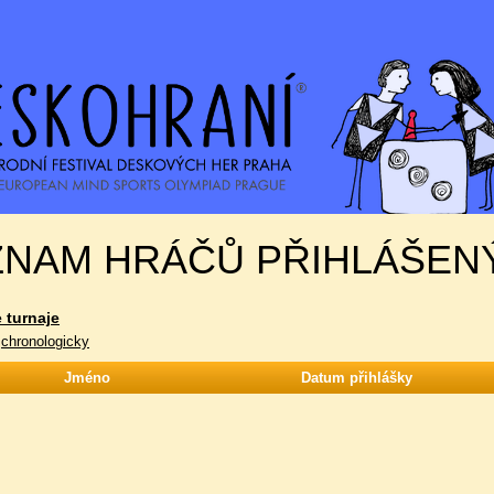
NAM HRÁČŮ PŘIHLÁŠENÝ
 turnaje
|
chronologicky
Jméno
Datum přihlášky