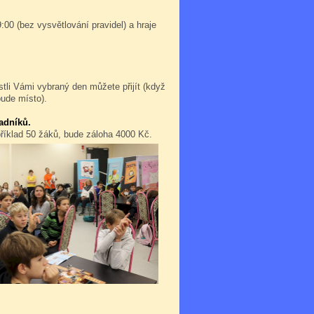
:00 (bez vysvětlování pravidel) a hraje
stli Vámi vybraný den můžete přijít (když
bude místo).
adníků.
příklad 50 žáků, bude záloha 4000 Kč.