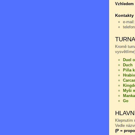
Vzhledem k
Kontakty
e-mail
telefo
TURNA
Kromě turn
vysvětlíme)
Duel o
Duch
Piňa 
Hrabiv
Carca
Kingd
Myši m
Manka
Go
HLAVN
Klepnutím n
Vedle názvu
(P = propo