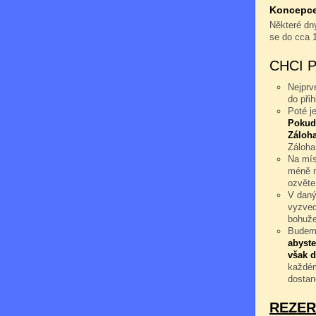
Koncepce 
Některé dny
se do cca 
CHCI 
Nejprv
do při
Poté j
Pokud
Záloha
Záloha
Na mís
méně n
ozvěte
V daný
vyzved
bohuže
Budeme
abyste
však d
každém
dostan
REZER