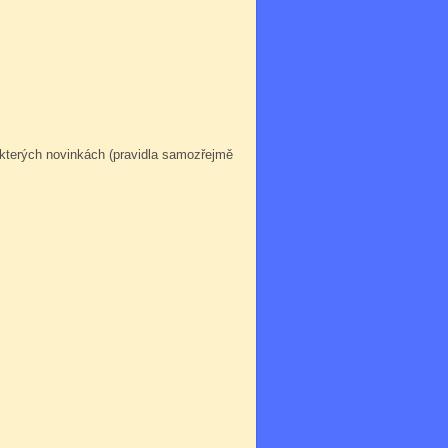
ěkterých novinkách (pravidla samozřejmě