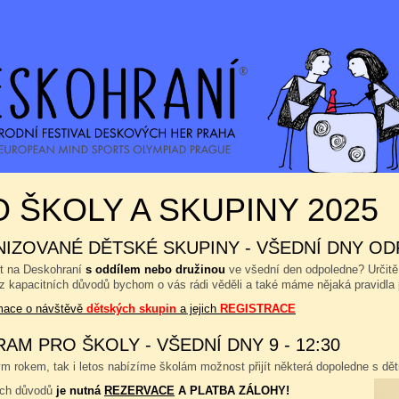
 ŠKOLY A SKUPINY 2025
IZOVANÉ DĚTSKÉ SKUPINY - VŠEDNÍ DNY OD
ít na Deskohraní
s oddílem nebo družinou
ve všední den odpoledne? Určitě
 z kapacitních důvodů bychom o vás rádi věděli a také máme nějaká pravidla 
rmace o návštěvě
dětských skupin
a jejich
REGISTRACE
AM PRO ŠKOLY - VŠEDNÍ DNY 9 - 12:30
 rokem, tak i letos nabízíme školám možnost přijít některá dopoledne s dětm
ích důvodů
je nutná
REZERVACE
A PLATBA ZÁLOHY!