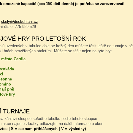
 omezené kapacitě (cca 150 dětí denně) je potřeba se zarezervovat!
:
skoly@deskohrani.cz
nní číslo: 775 989 529
JOVÉ HRY PRO LETOŠNÍ ROK
ajů uvedených v tabulce dole se každý den můžete těsit ještě na turnaje v n
 i hrách prověřených staletími. Můžete se těšit nejen na tyto hry:
 město Cardia
kostkáda
ci
ssonne
omino
ají pré!
lové hry
Í TURNAJE
a záhlaví sloupce seřadíte tabulku podle tohoto sloupce.
 akce najdete zkratky odkazující na další informace o akci:
zice | S = seznam přihlášených | V = výsledky)