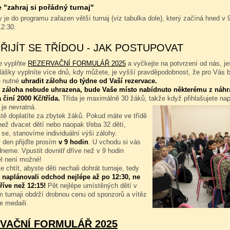
"zahraj si pořádný turnaj"
 je do programu zařazen větší turnaj (viz tabulka dole), který začíná hned v 9
12:30.
PŘIJÍT SE TŘÍDOU - JAK POSTUPOVAT
e vyplňte
REZERVAČNÍ FORMULÁŘ 2025
a vyčkejte na potvrzení od nás, je
hlášky vyplníte více dnů, kdy můžete, je vyšší pravděpodobnost, že pro Vás 
e nutné
uhradit zálohu do týdne od Vaší rezervace.
 záloha nebude uhrazena, bude Vaše místo nabídnuto některému z náhr
 činí 2000 Kč/třída.
Třída je maximálně 30 žáků, takže když přihlašujete na
 je nevratná.
tě doplatíte za zbytek žáků. Pokud máte ve třídě
ež dvacet dětí nebo naopak třeba 32 dětí,
 se, stanovíme individuální výši zálohy.
 den přijďte prosím
v 9 hodin
. U vchodu si vás
neme. Vpustit dovnitř dříve než v 9 hodin
l není možné!
 chtít, abyste děti nechali dohrát turnaje, tedy
 naplánovali odchod nejlépe až po 12:30, ne
říve než 12:15!
Pět nejlépe umístěných dětí v
 turnaji obdrží drobnou cenu od sponzorů a vítěz
e medaili.
VAČNÍ FORMULÁŘ 2025