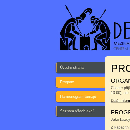
PRO
Úvodní strana
ORGAN
Program
Chcete přij
13:00), ale
Harmonogram turnajů
Další info
Seznam všech akcí
PROGR
Jako každým
Z kapacitn