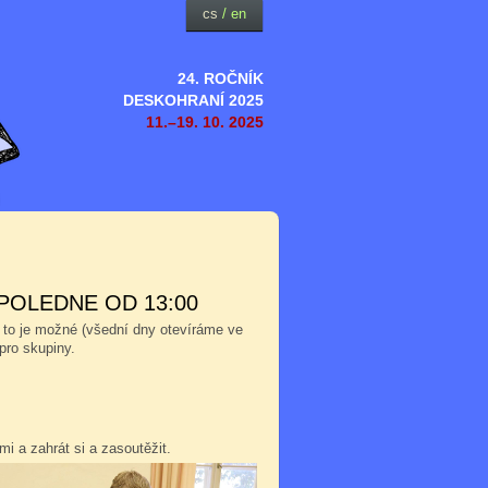
cs
/
en
24. ROČNÍK
DESKOHRANÍ 2025
11.–19. 10. 2025
POLEDNE OD 13:00
 to je možné (všední dny otevíráme ve
pro skupiny.
i a zahrát si a zasoutěžit.