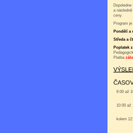
Dopoledne 
a následně
ceny.
Program je 
Pondělí a 
Středa a čt
Poplatek 
Pedagogic
Platba
zál
VÝSLE
ČASO
9:00 až 
10:00 až
kolem 12