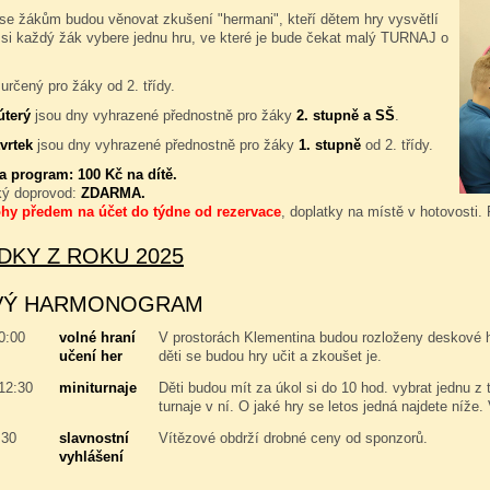
se žákům budou věnovat zkušení "hermani", kteří dětem hry vysvětlí
 si každý žák vybere jednu hru, ve které je bude čekat malý TURNAJ o
určený pro žáky od 2. třídy.
úterý
jsou dny vyhrazené přednostně pro žáky
2. stupně a SŠ
.
vrtek
jsou dny vyhrazené přednostně pro žáky
1. stupně
od 2. třídy.
za program:
100 Kč na dítě.
ký doprovod:
ZDARMA.
ohy předem na účet do týdne od rezervace
, doplatky na místě v hotovosti.
DKY Z ROKU 2025
VÝ HARMONOGRAM
10:00
volné hraní
V prostorách Klementina budou rozloženy deskové hry
učení her
děti se budou hry učit a zkoušet je.
 12:30
miniturnaje
Děti budou mít za úkol si do 10 hod. vybrat jednu z 
turnaje v ní. O jaké hry se letos jedná najdete níže.
:30
slavnostní
Vítězové obdrží drobné ceny od sponzorů.
vyhlášení