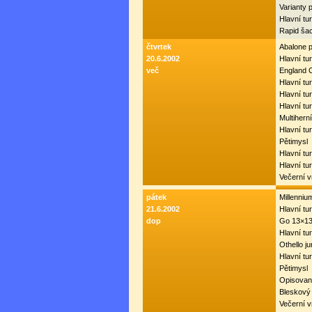
Varianty 
Hlavní tu
Rapid ša
čtvrtek
Abalone 
20.6.2002
Hlavní tu
več
England 
Hlavní tur
Hlavní tur
Hlavní tu
Multiherní
Hlavní tu
Pětimysl
Hlavní tu
Hlavní tur
Večerní 
pátek
Millenni
21.6.2002
Hlavní tur
dop
Go 13×1
Hlavní tur
Othello ju
Hlavní tur
Pětimysl
Opisovan
Bleskový
Večerní 