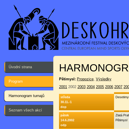
HARMONOGR
Úvodní strana
Pětimysl:
Propozice
,
Výsledky
Program
2001
2002
2003
2004
2005
2006
2007
20
Harmonogram turnajů
středa
Desetimy
30.11.-1
dop
Seznam všech akcí
pátek
Zlatá Pr
14.6.2002
Pětimysl
odp