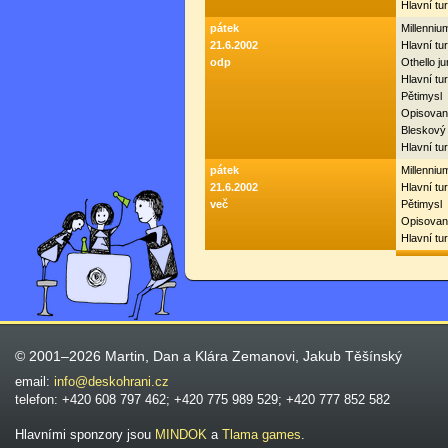
Hlavní tu
pátek
Millenni
21.6.2002
Hlavní tur
odp
Othello ju
Hlavní tur
Pětimysl
Opisovan
Bleskový
Hlavní tu
pátek
Millenni
21.6.2002
Hlavní tur
več
Pětimysl
Opisovan
Hlavní tu
© 2001–2026 Martin, Dan a Klára Zemanovi, Jakub Těšínský
email:
info@deskohrani.cz
telefon: +420 608 797 462; +420 775 989 529; +420 777 852 582
Hlavními sponzory jsou
MINDOK
a
Tlama games
.