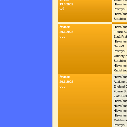
19.6.2002
Hlavní tu
več
Pětimysl
Hlavní tu
Scrabble
čtvrtek
Hlavní tu
20.6.2002
Future S
dop
Zlatá Pr
Hlavní tu
Go 9×9
Pětimysl
Varianty 
Scrabble
Hlavní tu
Rapid ša
čtvrtek
Hlavní tu
20.6.2002
Abalone 
odp
England 
Future S
Zlatá Pr
Hlavní tur
Hlavní tur
Hlavní tu
Hlavní tu
Multiherní
Pětimysl