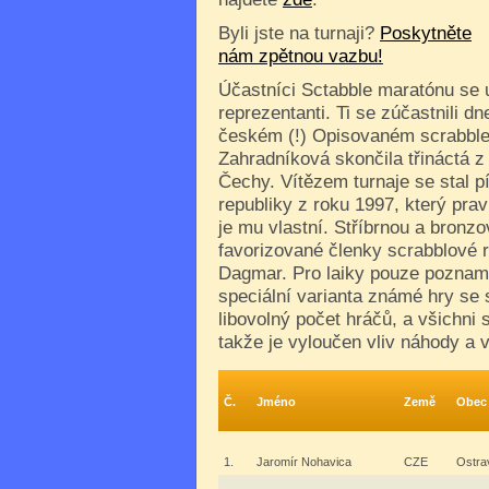
Byli jste na turnaji?
Poskytněte
nám zpětnou vazbu!
Účastníci Sctabble maratónu se už
reprezentanti. Ti se zúčastnili d
českém (!) Opisovaném scrabble a
Zahradníková skončila třináctá z
Čechy. Vítězem turnaje se stal p
republiky z roku 1997, který prav
je mu vlastní. Stříbrnou a bronz
favorizované členky scrabblové 
Dagmar. Pro laiky pouze poznam
speciální varianta známé hry se 
libovolný počet hráčů, a všichni 
takže je vyloučen vliv náhody a 
Č.
Jméno
Země
Obec
1.
Jaromír Nohavica
CZE
Ostra