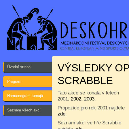
VÝSLEDKY O
Úvodní strana
SCRABBLE
Program
Tato akce se konala v letech
Harmonogram turnajů
2001,
2002
,
2003
.
Propozice pro rok 2001 najdete
Seznam všech akcí
zde
.
Seznam akcí ve hře Scrabble
najdete
zde
.