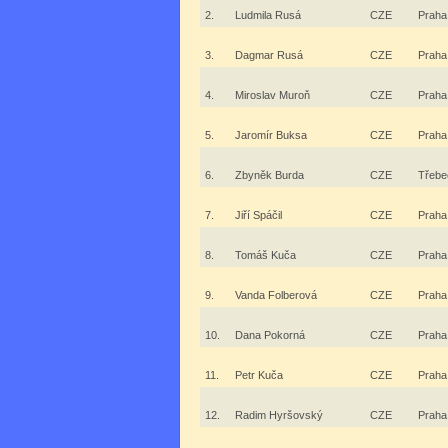
2.
Ludmila Rusá
CZE
Praha
3.
Dagmar Rusá
CZE
Praha
4.
Miroslav Muroň
CZE
Praha
5.
Jaromír Buksa
CZE
Praha
6.
Zbyněk Burda
CZE
Třebe
7.
Jiří Spáčil
CZE
Praha
8.
Tomáš Kuča
CZE
Praha
9.
Vanda Folberová
CZE
Praha
10.
Dana Pokorná
CZE
Praha
11.
Petr Kuča
CZE
Praha
12.
Radim Hyršovský
CZE
Praha