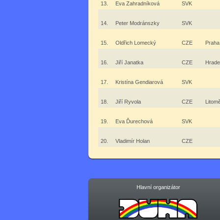
13.
Eva Zahradníková
SVK
14.
Peter Modránszky
SVK
15.
Oldřich Lomecký
CZE
Praha
16.
Jiří Janatka
CZE
Hrade
17.
Kristína Gendiarová
SVK
18.
Jiří Ryvola
CZE
Litomě
19.
Eva Ďurechová
SVK
20.
Vladimír Holan
CZE
Hlavní organizátor