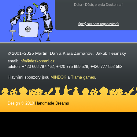
Duha - Děsír, projekt Deskohraní
úplný seznam organizátorů
© 2001–2026 Martin, Dan a Klára Zemanovi, Jakub Těšínský
email:
info@deskohrani.cz
telefon: +420 608 797 462; +420 775 989 529; +420 777 852 582
Hlavními sponzory jsou
MINDOK
a
Tlama games
.
Design © 2010
Handmade Dreams